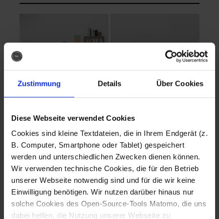
Zustimmung
Details
Über Cookies
Diese Webseite verwendet Cookies
EVA Cucina
EMMA + DANIEL
Cookies sind kleine Textdateien, die in Ihrem Endgerät (z.
Fotografo: Lorenz
Fotografo: Lorenz
B. Computer, Smartphone oder Tablet) gespeichert
Sternbach
Sternbach
werden und unterschiedlichen Zwecken dienen können.
Wir verwenden technische Cookies, die für den Betrieb
Download
Download
unserer Webseite notwendig sind und für die wir keine
Einwilligung benötigen. Wir nutzen darüber hinaus nur
solche Cookies des Open-Source-Tools Matomo, die uns
dabei helfen, die Nutzung unserer Webseite zu