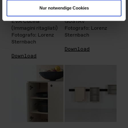
Nur notwendige Cookies
EVA Cucina
GUSTAV
(Immagini ritagliati)
Fotografo: Lorenz
Fotografo: Lorenz
Sternbach
Sternbach
Download
Download