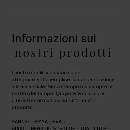
Informazioni sui
nostri prodotti
I nostri mobili si basano su un
atteggiamento semplice: la concentrazione
sull'essenziale. Senza tempo ma sempre al
battito del tempo. Qui potete scaricare
ulteriori informazioni su tutti i nostri
prodotti:
DANIEL
-
EMMA
-
EVA
-
HUGO, HENRIK & HILDE
-
IDA
-
LUIS
-