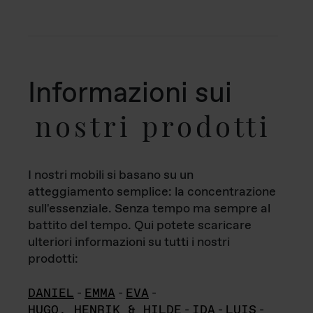
Informazioni sui
nostri prodotti
I nostri mobili si basano su un
atteggiamento semplice: la concentrazione
sull'essenziale. Senza tempo ma sempre al
battito del tempo. Qui potete scaricare
ulteriori informazioni su tutti i nostri
prodotti:
DANIEL
-
EMMA
-
EVA
-
HUGO, HENRIK & HILDE
-
IDA
-
LUIS
-