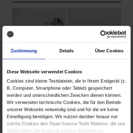
Zustimmung
Details
Über Cookies
Diese Webseite verwendet Cookies
EVA Cucina
EMMA + DANIEL
Cookies sind kleine Textdateien, die in Ihrem Endgerät (z.
Fotografo: Lorenz
Fotografo: Lorenz
B. Computer, Smartphone oder Tablet) gespeichert
Sternbach
Sternbach
werden und unterschiedlichen Zwecken dienen können.
Wir verwenden technische Cookies, die für den Betrieb
Download
Download
unserer Webseite notwendig sind und für die wir keine
Einwilligung benötigen. Wir nutzen darüber hinaus nur
solche Cookies des Open-Source-Tools Matomo, die uns
dabei helfen, die Nutzung unserer Webseite zu