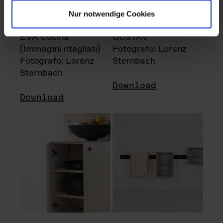
Nur notwendige Cookies
EVA Cucina
GUSTAV
(Immagini ritagliati)
Fotografo: Lorenz
Fotografo: Lorenz
Sternbach
Sternbach
Download
Download