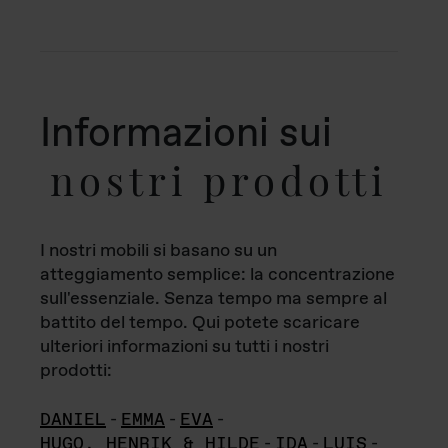
Informazioni sui
nostri prodotti
I nostri mobili si basano su un
atteggiamento semplice: la concentrazione
sull'essenziale. Senza tempo ma sempre al
battito del tempo. Qui potete scaricare
ulteriori informazioni su tutti i nostri
prodotti:
DANIEL
-
EMMA
-
EVA
-
HUGO, HENRIK & HILDE
-
IDA
-
LUIS
-