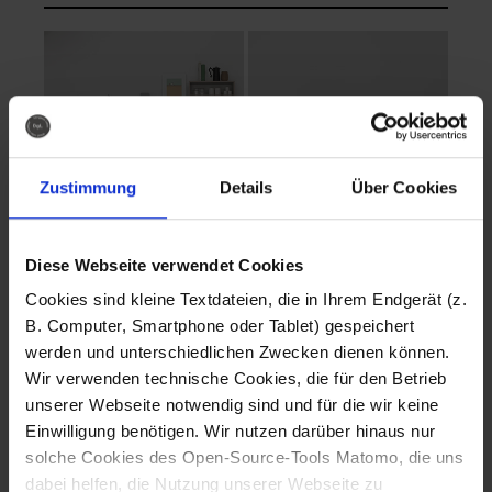
Zustimmung
Details
Über Cookies
Diese Webseite verwendet Cookies
EVA Cucina
EMMA + DANIEL
Cookies sind kleine Textdateien, die in Ihrem Endgerät (z.
Fotografo: Lorenz
Fotografo: Lorenz
B. Computer, Smartphone oder Tablet) gespeichert
Sternbach
Sternbach
werden und unterschiedlichen Zwecken dienen können.
Wir verwenden technische Cookies, die für den Betrieb
Download
Download
unserer Webseite notwendig sind und für die wir keine
Einwilligung benötigen. Wir nutzen darüber hinaus nur
solche Cookies des Open-Source-Tools Matomo, die uns
dabei helfen, die Nutzung unserer Webseite zu