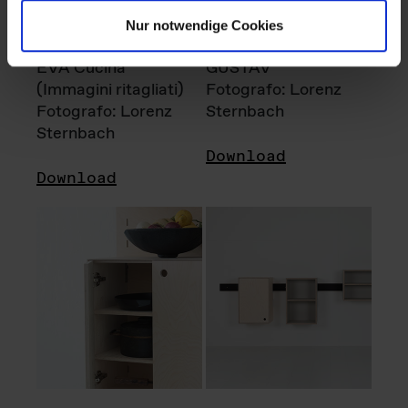
Nur notwendige Cookies
EVA Cucina
GUSTAV
(Immagini ritagliati)
Fotografo: Lorenz
Fotografo: Lorenz
Sternbach
Sternbach
Download
Download