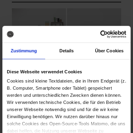
Zustimmung
Details
Über Cookies
Diese Webseite verwendet Cookies
EVA Cucina
EMMA + DANIEL
Cookies sind kleine Textdateien, die in Ihrem Endgerät (z.
Fotografo: Lorenz
Fotografo: Lorenz
B. Computer, Smartphone oder Tablet) gespeichert
Sternbach
Sternbach
werden und unterschiedlichen Zwecken dienen können.
Wir verwenden technische Cookies, die für den Betrieb
Download
Download
unserer Webseite notwendig sind und für die wir keine
Einwilligung benötigen. Wir nutzen darüber hinaus nur
solche Cookies des Open-Source-Tools Matomo, die uns
dabei helfen, die Nutzung unserer Webseite zu