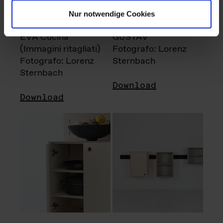
Nur notwendige Cookies
EVA Cucina
GUSTAV
(Immagini ritagliati)
Fotografo: Lorenz
Fotografo: Lorenz
Sternbach
Sternbach
Download
Download