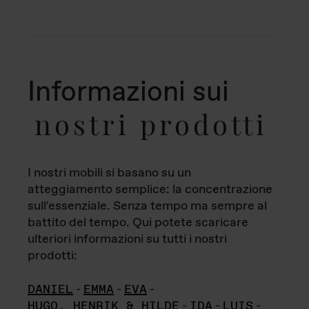
Informazioni sui
nostri prodotti
I nostri mobili si basano su un
atteggiamento semplice: la concentrazione
sull'essenziale. Senza tempo ma sempre al
battito del tempo. Qui potete scaricare
ulteriori informazioni su tutti i nostri
prodotti:
DANIEL
-
EMMA
-
EVA
-
HUGO, HENRIK & HILDE
-
IDA
-
LUIS
-