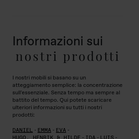
Informazioni sui
nostri prodotti
I nostri mobili si basano su un
atteggiamento semplice: la concentrazione
sull'essenziale. Senza tempo ma sempre al
battito del tempo. Qui potete scaricare
ulteriori informazioni su tutti i nostri
prodotti:
DANIEL
-
EMMA
-
EVA
-
HUGO, HENRIK & HILDE
-
IDA
-
LUIS
-