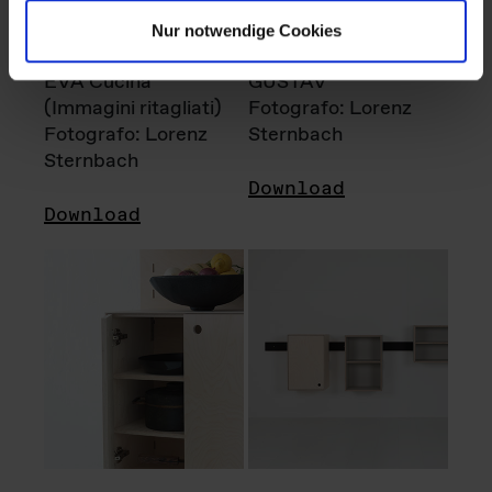
Nur notwendige Cookies
EVA Cucina
GUSTAV
(Immagini ritagliati)
Fotografo: Lorenz
Fotografo: Lorenz
Sternbach
Sternbach
Download
Download