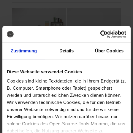
Zustimmung
Details
Über Cookies
Diese Webseite verwendet Cookies
EVA Cucina
EMMA + DANIEL
Cookies sind kleine Textdateien, die in Ihrem Endgerät (z.
Fotografo: Lorenz
Fotografo: Lorenz
B. Computer, Smartphone oder Tablet) gespeichert
Sternbach
Sternbach
werden und unterschiedlichen Zwecken dienen können.
Wir verwenden technische Cookies, die für den Betrieb
Download
Download
unserer Webseite notwendig sind und für die wir keine
Einwilligung benötigen. Wir nutzen darüber hinaus nur
solche Cookies des Open-Source-Tools Matomo, die uns
dabei helfen, die Nutzung unserer Webseite zu