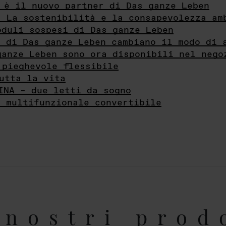
 è il nuovo partner di Das ganze Leben
- La sostenibilità e la consapevolezza am
oduli sospesi di Das ganze Leben
i di Das ganze Leben cambiano il modo di 
ganze Leben sono ora disponibili nel nego
 pieghevole flessibile
utta la vita
INA – due letti da sogno
e multifunzionale convertibile
nostri prod