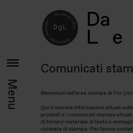
D
a
L
e
Comunicati sta
Menu
Das gan
Benvenuti nell'area stampa di
Qui troverete informazioni attuali sulla
prodotti e i comunicati stampa attuali 
di fornirvi materiale di testo e immagi
richiesta di stampa. Per favore contat