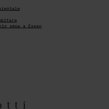
bientale
abitare
zio smow a Essen
otti