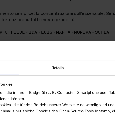
iamento semplice: la concentrazione sull'essenziale. Se
formazioni su tutti i nostri prodotti:
K & HILDE
-
IDA
-
LUIS
-
MARTA
-
MONIKA
-
SOFIA
Details
hivio di imm
Cookies
ien, die in Ihrem Endgerät (z. B. Computer, Smartphone oder Ta
ini!
ienen können.
kies, die für den Betrieb unserer Webseite notwendig sind und f
Das ganze 
re del materiale fotografico sono detenuti da
er hinaus nur solche Cookies des Open-Source-Tools Matomo, die