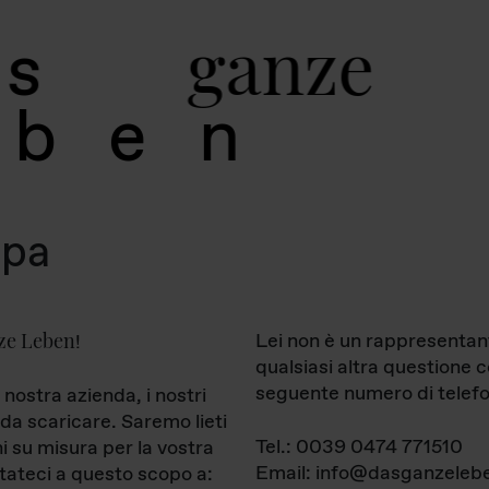
g
a
n
z
e
s
b
e
n
mpa
ze Leben
Lei non è un rappresentan
!
qualsiasi altra questione 
seguente numero di telefo
 nostra azienda, i nostri
da scaricare. Saremo lieti
Tel.: 0039 0474 771510
ni su misura per la vostra
Email: info@dasganzelebe
tateci a questo scopo a: