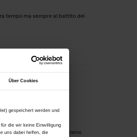
nza tempo ma sempre al battito del
Über Cookies
agini
blet) gespeichert werden und
ür die wir keine Einwilligung
Leben
GmbH e rimangono in pieno
 uns dabei helfen, die