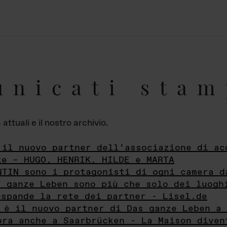
unicati stam
ttuali e il nostro archivio.
 il nuovo partner dell’associazione di ac
te – HUGO, HENRIK, HILDE e MARTA
NTIN sono i protagonisti di ogni camera d
s ganze Leben sono più che solo dei luogh
espande la rete dei partner - Lisel.de
 è il nuovo partner di Das ganze Leben a 
ora anche a Saarbrücken - La Maison diven