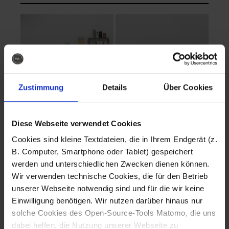
Zustimmung
Details
Über Cookies
Diese Webseite verwendet Cookies
EVA Cucina
EMMA + DANIEL
Cookies sind kleine Textdateien, die in Ihrem Endgerät (z.
Fotografo: Lorenz
Fotografo: Lorenz
B. Computer, Smartphone oder Tablet) gespeichert
Sternbach
Sternbach
werden und unterschiedlichen Zwecken dienen können.
Wir verwenden technische Cookies, die für den Betrieb
Download
Download
unserer Webseite notwendig sind und für die wir keine
Einwilligung benötigen. Wir nutzen darüber hinaus nur
solche Cookies des Open-Source-Tools Matomo, die uns
dabei helfen, die Nutzung unserer Webseite zu