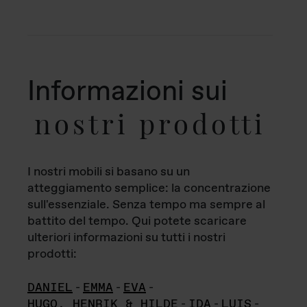
Informazioni sui
nostri prodotti
I nostri mobili si basano su un
atteggiamento semplice: la concentrazione
sull'essenziale. Senza tempo ma sempre al
battito del tempo. Qui potete scaricare
ulteriori informazioni su tutti i nostri
prodotti:
DANIEL
-
EMMA
-
EVA
-
HUGO, HENRIK & HILDE
-
IDA
-
LUIS
-