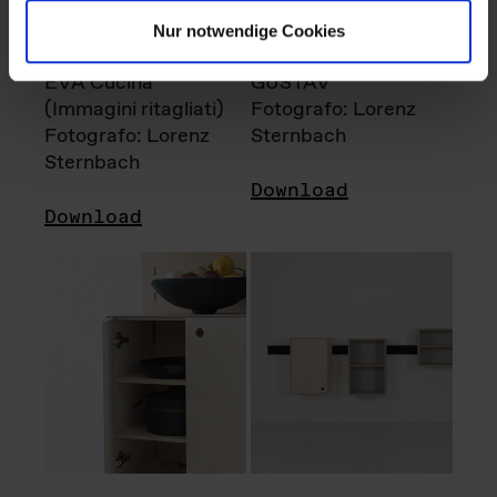
Nur notwendige Cookies
EVA Cucina
GUSTAV
(Immagini ritagliati)
Fotografo: Lorenz
Fotografo: Lorenz
Sternbach
Sternbach
Download
Download