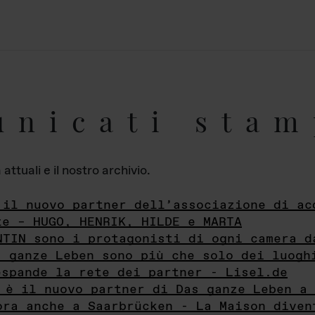
unicati stam
ttuali e il nostro archivio.
 il nuovo partner dell’associazione di ac
te – HUGO, HENRIK, HILDE e MARTA
NTIN sono i protagonisti di ogni camera d
s ganze Leben sono più che solo dei luogh
espande la rete dei partner - Lisel.de
 è il nuovo partner di Das ganze Leben a 
ora anche a Saarbrücken - La Maison diven