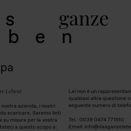
g
a
n
z
e
s
b
e
n
mpa
ze Leben
Lei non è un rappresentan
!
qualsiasi altra questione 
seguente numero di telefo
 nostra azienda, i nostri
da scaricare. Saremo lieti
Tel.: 0039 0474 771510
ni su misura per la vostra
Email: info@dasganzelebe
tateci a questo scopo a: