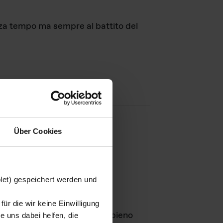
nza tempo ma sempre al battito del
Über Cookies
agini
blet) gespeichert werden und
ür die wir keine Einwilligung
Leben
GmbH e rimangono in pieno
 uns dabei helfen, die