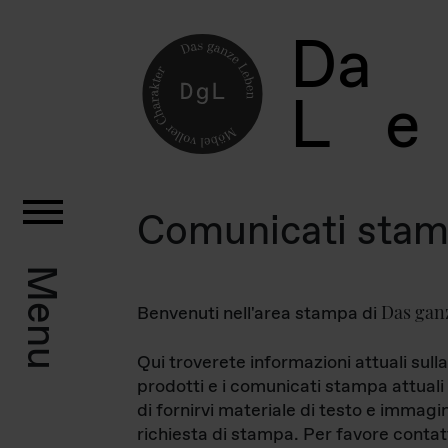
D
a
L
e
Comunicati sta
Menu
Das gan
Benvenuti nell'area stampa di
Qui troverete informazioni attuali sulla
prodotti e i comunicati stampa attuali 
di fornirvi materiale di testo e immagi
richiesta di stampa. Per favore contat