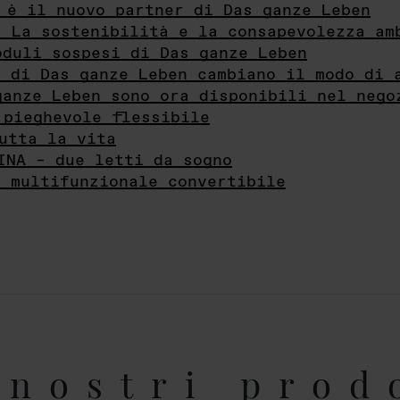
 è il nuovo partner di Das ganze Leben
- La sostenibilità e la consapevolezza am
oduli sospesi di Das ganze Leben
i di Das ganze Leben cambiano il modo di 
ganze Leben sono ora disponibili nel nego
 pieghevole flessibile
utta la vita
INA – due letti da sogno
e multifunzionale convertibile
nostri prod