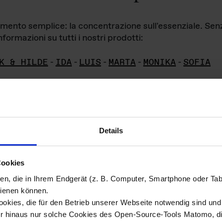
iamento semplice: la concentrazione sull'essenziale. Se
formazioni su tutti i nostri prodotti:
K & HILDE
-
IDA
-
LUIS
-
MARTA
-
MONIKA
-
SOFIA
Details
hivio di imm
Cookies
ien, die in Ihrem Endgerät (z. B. Computer, Smartphone oder Ta
ini!
ienen können.
kies, die für den Betrieb unserer Webseite notwendig sind und f
Das ganze 
re del materiale fotografico sono detenuti da
er hinaus nur solche Cookies des Open-Source-Tools Matomo, die