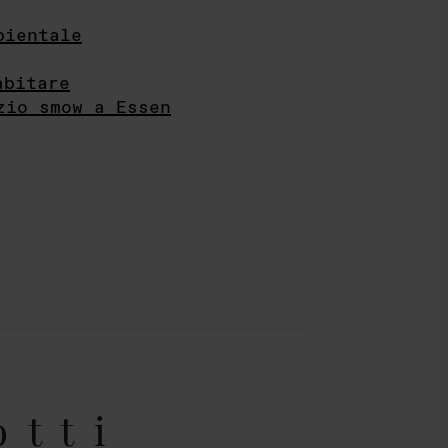
bientale
abitare
zio smow a Essen
otti