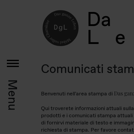
D
a
L
e
Comunicati sta
Menu
Das gan
Benvenuti nell'area stampa di
Qui troverete informazioni attuali sulla
prodotti e i comunicati stampa attuali 
di fornirvi materiale di testo e immagi
richiesta di stampa. Per favore contat