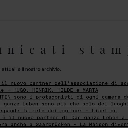
unicati stam
ttuali e il nostro archivio.
 il nuovo partner dell’associazione di ac
te – HUGO, HENRIK, HILDE e MARTA
NTIN sono i protagonisti di ogni camera d
s ganze Leben sono più che solo dei luogh
espande la rete dei partner - Lisel.de
 è il nuovo partner di Das ganze Leben a 
ora anche a Saarbrücken - La Maison diven