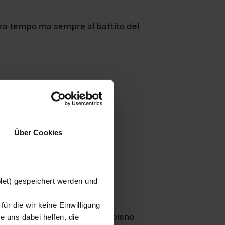
nza tempo ma sempre al battito del
Über Cookies
agini
blet) gespeichert werden und
ür die wir keine Einwilligung
Leben
GmbH e rimangono in pieno
 uns dabei helfen, die