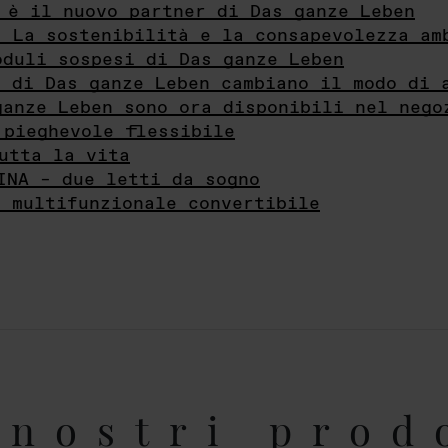
 è il nuovo partner di Das ganze Leben
- La sostenibilità e la consapevolezza am
oduli sospesi di Das ganze Leben
i di Das ganze Leben cambiano il modo di 
ganze Leben sono ora disponibili nel nego
 pieghevole flessibile
utta la vita
INA – due letti da sogno
e multifunzionale convertibile
nostri prod