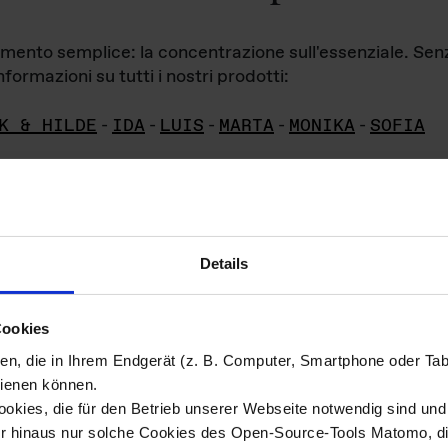
iamento semplice: la concentrazione sull'essenziale. Se
formazioni su tutti i nostri prodotti:
K & HILDE
-
IDA
-
LUIS
-
MARTA
-
MONIKA
-
SOFIA
Details
hivio di imm
Cookies
ien, die in Ihrem Endgerät (z. B. Computer, Smartphone oder Ta
ini!
ienen können.
kies, die für den Betrieb unserer Webseite notwendig sind und f
Das ganze 
re del materiale fotografico sono detenuti da
er hinaus nur solche Cookies des Open-Source-Tools Matomo, die