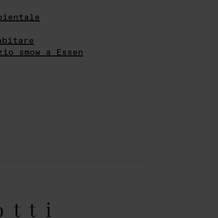
bientale
abitare
zio smow a Essen
otti