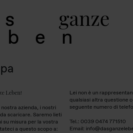
g
a
n
z
e
s
b
e
n
mpa
ze Leben
Lei non è un rappresentan
!
qualsiasi altra questione 
seguente numero di telefo
 nostra azienda, i nostri
da scaricare. Saremo lieti
Tel.: 0039 0474 771510
ni su misura per la vostra
Email: info@dasganzelebe
tateci a questo scopo a: