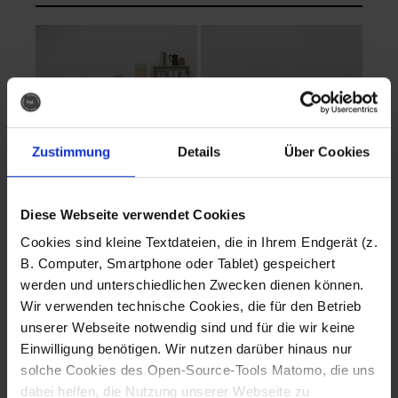
Zustimmung
Details
Über Cookies
Diese Webseite verwendet Cookies
EVA Cucina
EMMA + DANIEL
Cookies sind kleine Textdateien, die in Ihrem Endgerät (z.
Fotografo: Lorenz
Fotografo: Lorenz
B. Computer, Smartphone oder Tablet) gespeichert
Sternbach
Sternbach
werden und unterschiedlichen Zwecken dienen können.
Wir verwenden technische Cookies, die für den Betrieb
Download
Download
unserer Webseite notwendig sind und für die wir keine
Einwilligung benötigen. Wir nutzen darüber hinaus nur
solche Cookies des Open-Source-Tools Matomo, die uns
dabei helfen, die Nutzung unserer Webseite zu