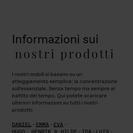
Informazioni sui
nostri prodotti
I nostri mobili si basano su un
atteggiamento semplice: la concentrazione
sull'essenziale. Senza tempo ma sempre al
battito del tempo. Qui potete scaricare
ulteriori informazioni su tutti i nostri
prodotti:
DANIEL
-
EMMA
-
EVA
-
HUGO, HENRIK & HILDE
-
IDA
-
LUIS
-