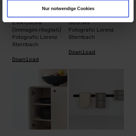
Nur notwendige Cookies
EVA Cucina
GUSTAV
(Immagini ritagliati)
Fotografo: Lorenz
Fotografo: Lorenz
Sternbach
Sternbach
Download
Download