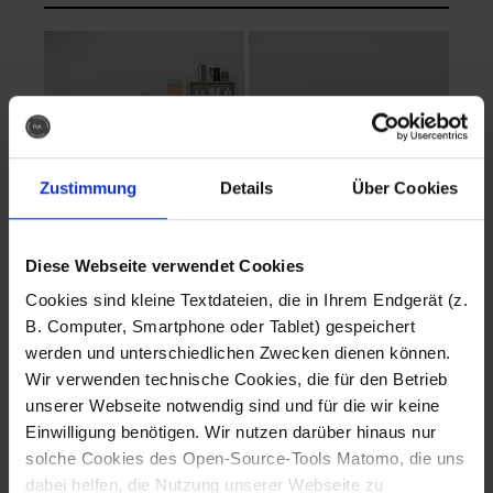
Zustimmung
Details
Über Cookies
Diese Webseite verwendet Cookies
EVA Cucina
EMMA + DANIEL
Cookies sind kleine Textdateien, die in Ihrem Endgerät (z.
Fotografo: Lorenz
Fotografo: Lorenz
B. Computer, Smartphone oder Tablet) gespeichert
Sternbach
Sternbach
werden und unterschiedlichen Zwecken dienen können.
Wir verwenden technische Cookies, die für den Betrieb
Download
Download
unserer Webseite notwendig sind und für die wir keine
Einwilligung benötigen. Wir nutzen darüber hinaus nur
solche Cookies des Open-Source-Tools Matomo, die uns
dabei helfen, die Nutzung unserer Webseite zu