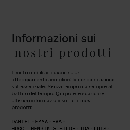
Informazioni sui
nostri prodotti
I nostri mobili si basano su un
atteggiamento semplice: la concentrazione
sull'essenziale. Senza tempo ma sempre al
battito del tempo. Qui potete scaricare
ulteriori informazioni su tutti i nostri
prodotti:
DANIEL
-
EMMA
-
EVA
-
HUGO, HENRIK & HILDE
-
IDA
-
LUIS
-