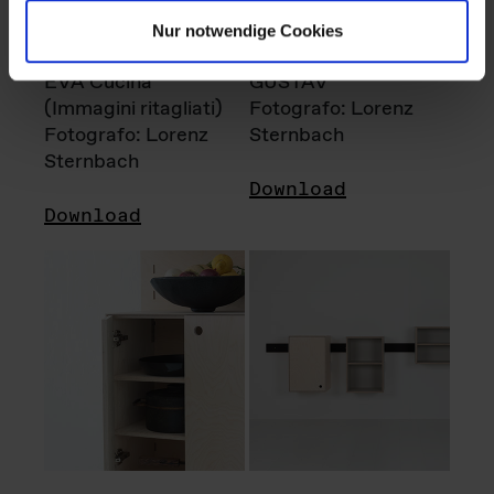
Nur notwendige Cookies
EVA Cucina
GUSTAV
(Immagini ritagliati)
Fotografo: Lorenz
Fotografo: Lorenz
Sternbach
Sternbach
Download
Download