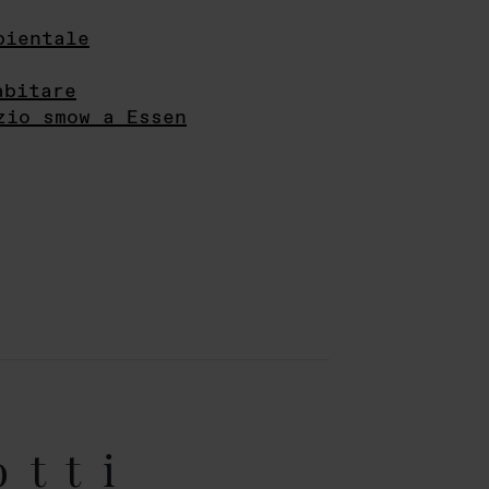
bientale
abitare
zio smow a Essen
otti