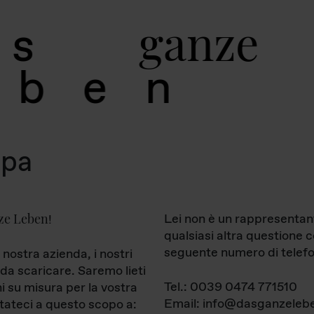
g
a
n
z
e
s
b
e
n
mpa
ze Leben
Lei non è un rappresentan
!
qualsiasi altra questione 
seguente numero di telefo
 nostra azienda, i nostri
da scaricare. Saremo lieti
Tel.: 0039 0474 771510
ni su misura per la vostra
Email: info@dasganzelebe
tateci a questo scopo a: