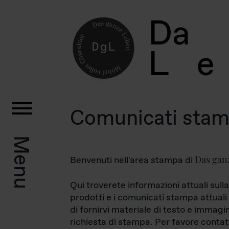
D
a
L
e
Comunicati sta
Menu
Das gan
Benvenuti nell'area stampa di
Qui troverete informazioni attuali sulla
prodotti e i comunicati stampa attuali 
di fornirvi materiale di testo e immagi
richiesta di stampa. Per favore contat