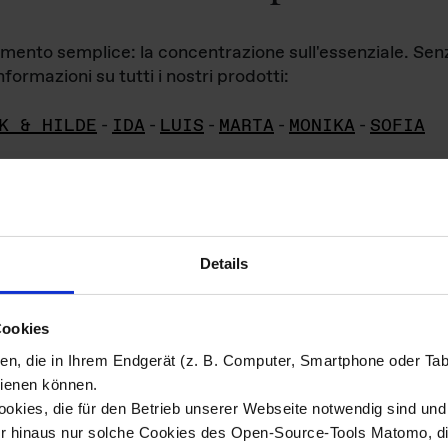
iamento semplice: la concentrazione sull'essenziale. Se
formazioni su tutti i nostri prodotti:
K & HILDE
-
IDA
-
LUIS
-
MARTA
-
MONIKA
-
SOFIA
Details
hivio di imm
Cookies
ien, die in Ihrem Endgerät (z. B. Computer, Smartphone oder Ta
ini!
ienen können.
kies, die für den Betrieb unserer Webseite notwendig sind und f
Das ganze 
re del materiale fotografico sono detenuti da
er hinaus nur solche Cookies des Open-Source-Tools Matomo, die