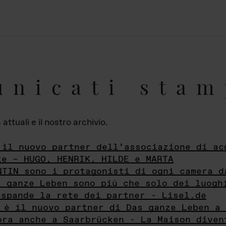
unicati stam
ttuali e il nostro archivio.
 il nuovo partner dell’associazione di ac
te – HUGO, HENRIK, HILDE e MARTA
NTIN sono i protagonisti di ogni camera d
s ganze Leben sono più che solo dei luogh
espande la rete dei partner - Lisel.de
 è il nuovo partner di Das ganze Leben a 
ora anche a Saarbrücken - La Maison diven