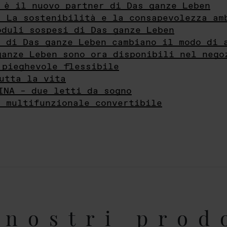
 è il nuovo partner di Das ganze Leben
- La sostenibilità e la consapevolezza am
oduli sospesi di Das ganze Leben
i di Das ganze Leben cambiano il modo di 
ganze Leben sono ora disponibili nel nego
 pieghevole flessibile
utta la vita
INA – due letti da sogno
e multifunzionale convertibile
nostri prod