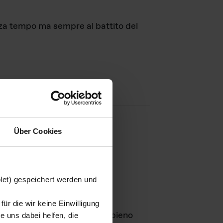
nza tempo ma sempre al battito del
Über Cookies
agini
blet) gespeichert werden und
ür die wir keine Einwilligung
Leben
GmbH e rimangono in pieno
 uns dabei helfen, die