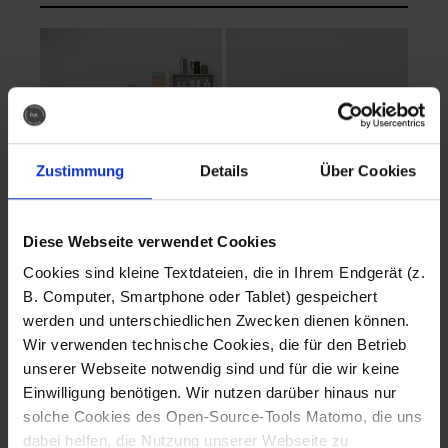
Zustimmung
Details
Über Cookies
Diese Webseite verwendet Cookies
EVA Cucina
EMMA + DANIEL
Cookies sind kleine Textdateien, die in Ihrem Endgerät (z.
Fotografo: Lorenz
Fotografo: Lorenz
B. Computer, Smartphone oder Tablet) gespeichert
Sternbach
Sternbach
werden und unterschiedlichen Zwecken dienen können.
Wir verwenden technische Cookies, die für den Betrieb
Download
Download
unserer Webseite notwendig sind und für die wir keine
Einwilligung benötigen. Wir nutzen darüber hinaus nur
solche Cookies des Open-Source-Tools Matomo, die uns
dabei helfen, die Nutzung unserer Webseite zu