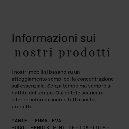
Informazioni sui
nostri prodotti
I nostri mobili si basano su un
atteggiamento semplice: la concentrazione
sull'essenziale. Senza tempo ma sempre al
battito del tempo. Qui potete scaricare
ulteriori informazioni su tutti i nostri
prodotti:
DANIEL
-
EMMA
-
EVA
-
HUGO, HENRIK & HILDE
-
IDA
-
LUIS
-