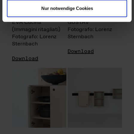
Nur notwendige Cookies
EVA Cucina
GUSTAV
(Immagini ritagliati)
Fotografo: Lorenz
Fotografo: Lorenz
Sternbach
Sternbach
Download
Download