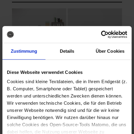
Zustimmung
Details
Über Cookies
Diese Webseite verwendet Cookies
EVA Cucina
EMMA + DANIEL
Cookies sind kleine Textdateien, die in Ihrem Endgerät (z.
Fotografo: Lorenz
Fotografo: Lorenz
B. Computer, Smartphone oder Tablet) gespeichert
Sternbach
Sternbach
werden und unterschiedlichen Zwecken dienen können.
Wir verwenden technische Cookies, die für den Betrieb
Download
Download
unserer Webseite notwendig sind und für die wir keine
Einwilligung benötigen. Wir nutzen darüber hinaus nur
solche Cookies des Open-Source-Tools Matomo, die uns
dabei helfen, die Nutzung unserer Webseite zu