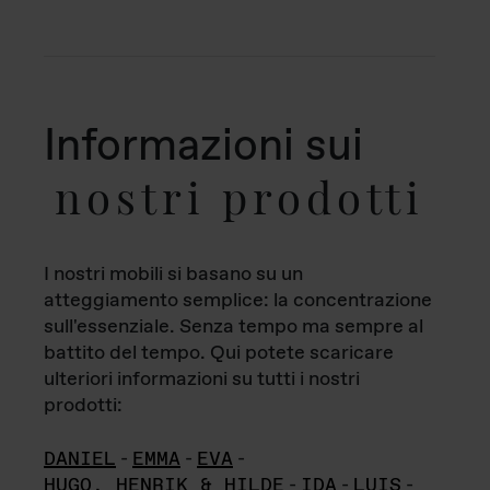
Informazioni sui
nostri prodotti
I nostri mobili si basano su un
atteggiamento semplice: la concentrazione
sull'essenziale. Senza tempo ma sempre al
battito del tempo. Qui potete scaricare
ulteriori informazioni su tutti i nostri
prodotti:
DANIEL
-
EMMA
-
EVA
-
HUGO, HENRIK & HILDE
-
IDA
-
LUIS
-