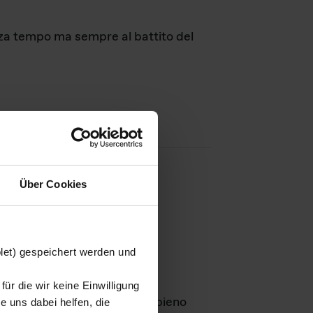
nza tempo ma sempre al battito del
Über Cookies
agini
blet) gespeichert werden und
ür die wir keine Einwilligung
Leben
GmbH e rimangono in pieno
 uns dabei helfen, die