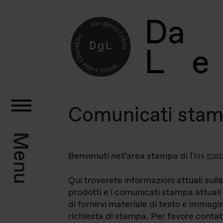
D
a
L
e
Comunicati sta
Menu
Das gan
Benvenuti nell'area stampa di
Qui troverete informazioni attuali sulla
prodotti e i comunicati stampa attuali 
di fornirvi materiale di testo e immagi
richiesta di stampa. Per favore contat