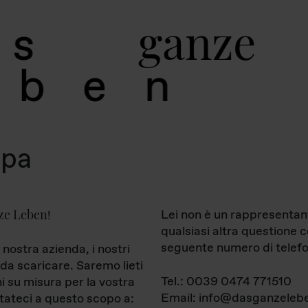
g
a
n
z
e
s
b
e
n
mpa
ze Leben
Lei non è un rappresentan
!
qualsiasi altra questione 
seguente numero di telefo
 nostra azienda, i nostri
da scaricare. Saremo lieti
Tel.: 0039 0474 771510
ni su misura per la vostra
Email: info@dasganzelebe
tateci a questo scopo a: