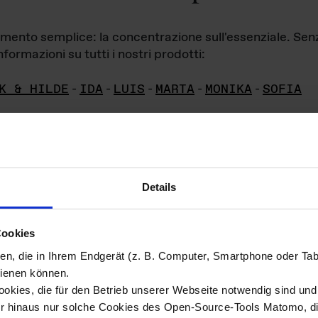
iamento semplice: la concentrazione sull'essenziale. Se
formazioni su tutti i nostri prodotti:
K & HILDE
-
IDA
-
LUIS
-
MARTA
-
MONIKA
-
SOFIA
Details
hivio di imm
Cookies
ien, die in Ihrem Endgerät (z. B. Computer, Smartphone oder Ta
ini!
ienen können.
kies, die für den Betrieb unserer Webseite notwendig sind und f
Das ganze 
re del materiale fotografico sono detenuti da
er hinaus nur solche Cookies des Open-Source-Tools Matomo, die