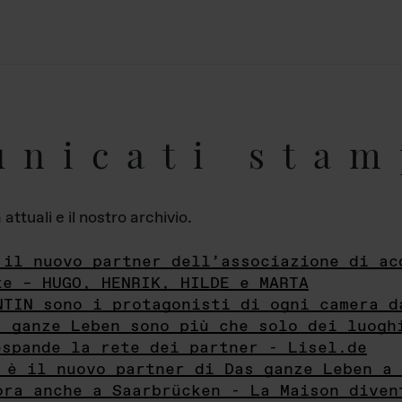
unicati stam
ttuali e il nostro archivio.
 il nuovo partner dell’associazione di ac
te – HUGO, HENRIK, HILDE e MARTA
NTIN sono i protagonisti di ogni camera d
s ganze Leben sono più che solo dei luogh
espande la rete dei partner - Lisel.de
 è il nuovo partner di Das ganze Leben a 
ora anche a Saarbrücken - La Maison diven