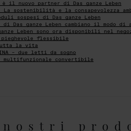
 è il nuovo partner di Das ganze Leben
- La sostenibilità e la consapevolezza am
oduli sospesi di Das ganze Leben
i di Das ganze Leben cambiano il modo di 
ganze Leben sono ora disponibili nel nego
 pieghevole flessibile
utta la vita
INA – due letti da sogno
e multifunzionale convertibile
nostri prod