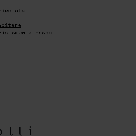
bientale
abitare
zio smow a Essen
otti