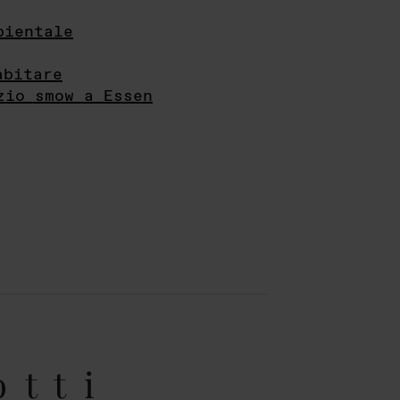
bientale
abitare
zio smow a Essen
otti