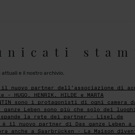
unicati stam
ttuali e il nostro archivio.
 il nuovo partner dell’associazione di ac
te – HUGO, HENRIK, HILDE e MARTA
NTIN sono i protagonisti di ogni camera d
s ganze Leben sono più che solo dei luogh
espande la rete dei partner - Lisel.de
 è il nuovo partner di Das ganze Leben a 
ora anche a Saarbrücken - La Maison diven