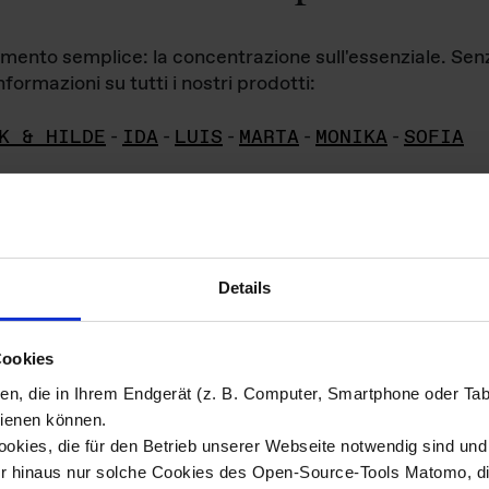
iamento semplice: la concentrazione sull'essenziale. Se
formazioni su tutti i nostri prodotti:
K & HILDE
-
IDA
-
LUIS
-
MARTA
-
MONIKA
-
SOFIA
Details
hivio di imm
Cookies
ien, die in Ihrem Endgerät (z. B. Computer, Smartphone oder Ta
ini!
ienen können.
kies, die für den Betrieb unserer Webseite notwendig sind und f
Das ganze 
re del materiale fotografico sono detenuti da
er hinaus nur solche Cookies des Open-Source-Tools Matomo, die