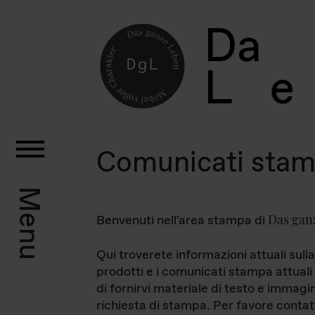
D
a
L
e
Comunicati sta
Menu
Das gan
Benvenuti nell'area stampa di
Qui troverete informazioni attuali sulla
prodotti e i comunicati stampa attuali 
di fornirvi materiale di testo e immagi
richiesta di stampa. Per favore contat