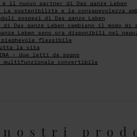
 è il nuovo partner di Das ganze Leben
- La sostenibilità e la consapevolezza am
oduli sospesi di Das ganze Leben
i di Das ganze Leben cambiano il modo di 
ganze Leben sono ora disponibili nel nego
 pieghevole flessibile
utta la vita
INA – due letti da sogno
e multifunzionale convertibile
nostri prod