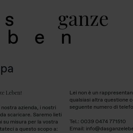
g
a
n
z
e
s
b
e
n
mpa
ze Leben
Lei non è un rappresentan
!
qualsiasi altra questione 
seguente numero di telefo
 nostra azienda, i nostri
da scaricare. Saremo lieti
Tel.: 0039 0474 771510
ni su misura per la vostra
Email: info@dasganzelebe
tateci a questo scopo a: