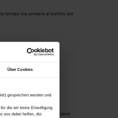
nza tempo ma sempre al battito del
Über Cookies
agini
blet) gespeichert werden und
ür die wir keine Einwilligung
Leben
GmbH e rimangono in pieno
 uns dabei helfen, die