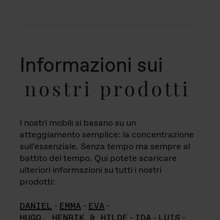
Informazioni sui
nostri prodotti
I nostri mobili si basano su un
atteggiamento semplice: la concentrazione
sull'essenziale. Senza tempo ma sempre al
battito del tempo. Qui potete scaricare
ulteriori informazioni su tutti i nostri
prodotti:
DANIEL
-
EMMA
-
EVA
-
HUGO, HENRIK & HILDE
-
IDA
-
LUIS
-