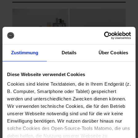
Zustimmung
Details
Über Cookies
Diese Webseite verwendet Cookies
EVA Cucina
EMMA + DANIEL
Cookies sind kleine Textdateien, die in Ihrem Endgerät (z.
Fotografo: Lorenz
Fotografo: Lorenz
B. Computer, Smartphone oder Tablet) gespeichert
Sternbach
Sternbach
werden und unterschiedlichen Zwecken dienen können.
Wir verwenden technische Cookies, die für den Betrieb
Download
Download
unserer Webseite notwendig sind und für die wir keine
Einwilligung benötigen. Wir nutzen darüber hinaus nur
solche Cookies des Open-Source-Tools Matomo, die uns
dabei helfen, die Nutzung unserer Webseite zu