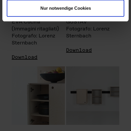
Nur notwendige Cookies
EVA Cucina
GUSTAV
(Immagini ritagliati)
Fotografo: Lorenz
Fotografo: Lorenz
Sternbach
Sternbach
Download
Download