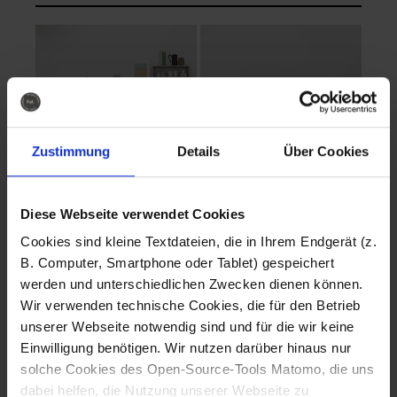
Zustimmung
Details
Über Cookies
Diese Webseite verwendet Cookies
EVA Cucina
EMMA + DANIEL
Cookies sind kleine Textdateien, die in Ihrem Endgerät (z.
Fotografo: Lorenz
Fotografo: Lorenz
B. Computer, Smartphone oder Tablet) gespeichert
Sternbach
Sternbach
werden und unterschiedlichen Zwecken dienen können.
Wir verwenden technische Cookies, die für den Betrieb
Download
Download
unserer Webseite notwendig sind und für die wir keine
Einwilligung benötigen. Wir nutzen darüber hinaus nur
solche Cookies des Open-Source-Tools Matomo, die uns
dabei helfen, die Nutzung unserer Webseite zu