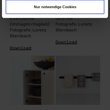
Nur notwendige Cookies
EVA Cucina
GUSTAV
(Immagini ritagliati)
Fotografo: Lorenz
Fotografo: Lorenz
Sternbach
Sternbach
Download
Download