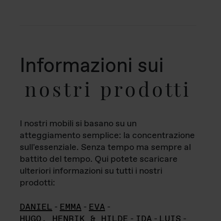
Informazioni sui
nostri prodotti
I nostri mobili si basano su un
atteggiamento semplice: la concentrazione
sull'essenziale. Senza tempo ma sempre al
battito del tempo. Qui potete scaricare
ulteriori informazioni su tutti i nostri
prodotti:
DANIEL
-
EMMA
-
EVA
-
HUGO, HENRIK & HILDE
-
IDA
-
LUIS
-