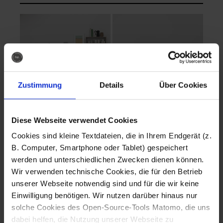
Zustimmung
Details
Über Cookies
Diese Webseite verwendet Cookies
EVA Cucina
EMMA + DANIEL
Cookies sind kleine Textdateien, die in Ihrem Endgerät (z.
Fotografo: Lorenz
Fotografo: Lorenz
B. Computer, Smartphone oder Tablet) gespeichert
Sternbach
Sternbach
werden und unterschiedlichen Zwecken dienen können.
Wir verwenden technische Cookies, die für den Betrieb
Download
Download
unserer Webseite notwendig sind und für die wir keine
Einwilligung benötigen. Wir nutzen darüber hinaus nur
solche Cookies des Open-Source-Tools Matomo, die uns
dabei helfen, die Nutzung unserer Webseite zu