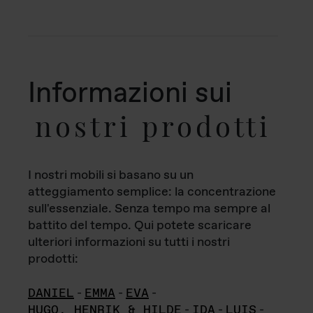
Informazioni sui
nostri prodotti
I nostri mobili si basano su un
atteggiamento semplice: la concentrazione
sull'essenziale. Senza tempo ma sempre al
battito del tempo. Qui potete scaricare
ulteriori informazioni su tutti i nostri
prodotti:
DANIEL
-
EMMA
-
EVA
-
HUGO, HENRIK & HILDE
-
IDA
-
LUIS
-