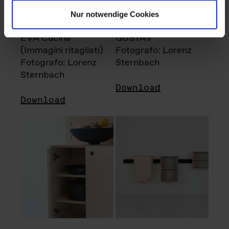
Nur notwendige Cookies
EVA Cucina
GUSTAV
(Immagini ritagliati)
Fotografo: Lorenz
Fotografo: Lorenz
Sternbach
Sternbach
Download
Download