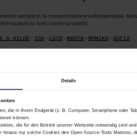
iamento semplice: la concentrazione sull'essenziale. Se
formazioni su tutti i nostri prodotti:
K & HILDE
-
IDA
-
LUIS
-
MARTA
-
MONIKA
-
SOFIA
Details
hivio di imm
Cookies
ien, die in Ihrem Endgerät (z. B. Computer, Smartphone oder Ta
ini!
ienen können.
kies, die für den Betrieb unserer Webseite notwendig sind und f
Das ganze 
re del materiale fotografico sono detenuti da
er hinaus nur solche Cookies des Open-Source-Tools Matomo, die