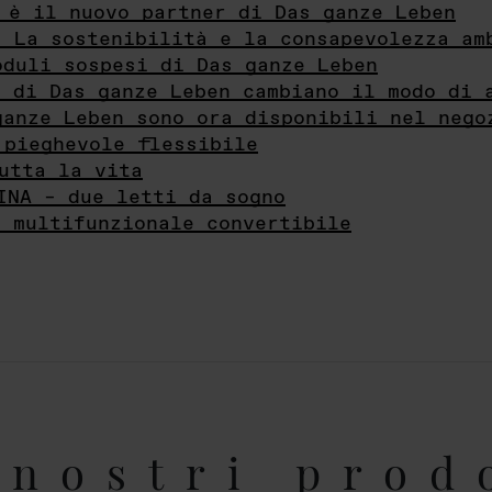
 è il nuovo partner di Das ganze Leben
- La sostenibilità e la consapevolezza am
oduli sospesi di Das ganze Leben
i di Das ganze Leben cambiano il modo di 
ganze Leben sono ora disponibili nel nego
 pieghevole flessibile
utta la vita
INA – due letti da sogno
e multifunzionale convertibile
nostri prod