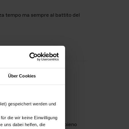
nza tempo ma sempre al battito del
Über Cookies
agini
blet) gespeichert werden und
ür die wir keine Einwilligung
Leben
GmbH e rimangono in pieno
 uns dabei helfen, die