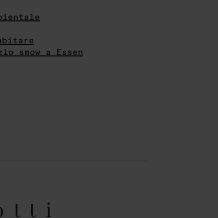
bientale
abitare
zio smow a Essen
otti