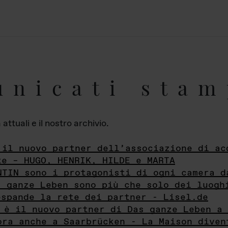
unicati stam
ttuali e il nostro archivio.
 il nuovo partner dell’associazione di ac
te – HUGO, HENRIK, HILDE e MARTA
NTIN sono i protagonisti di ogni camera d
s ganze Leben sono più che solo dei luogh
espande la rete dei partner - Lisel.de
 è il nuovo partner di Das ganze Leben a 
ora anche a Saarbrücken - La Maison diven