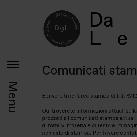
D
a
L
e
Comunicati sta
Menu
Das gan
Benvenuti nell'area stampa di
Qui troverete informazioni attuali sulla
prodotti e i comunicati stampa attuali 
di fornirvi materiale di testo e immagi
richiesta di stampa. Per favore contat