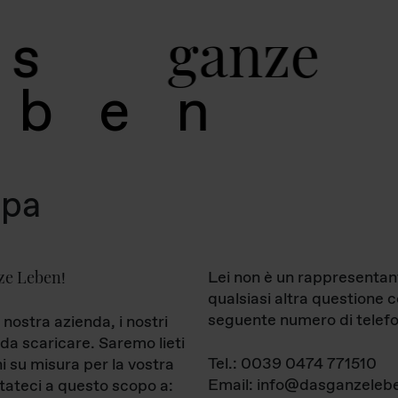
g
a
n
z
e
s
b
e
n
mpa
ze Leben
Lei non è un rappresentan
!
qualsiasi altra questione 
seguente numero di telefo
 nostra azienda, i nostri
da scaricare. Saremo lieti
Tel.: 0039 0474 771510
ni su misura per la vostra
Email: info@dasganzelebe
tateci a questo scopo a: