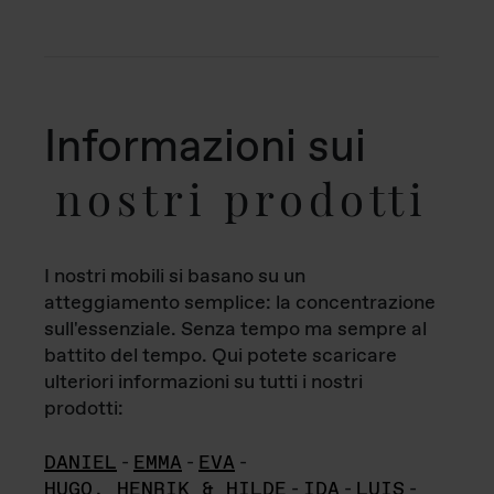
Informazioni sui
nostri prodotti
I nostri mobili si basano su un
atteggiamento semplice: la concentrazione
sull'essenziale. Senza tempo ma sempre al
battito del tempo. Qui potete scaricare
ulteriori informazioni su tutti i nostri
prodotti:
DANIEL
-
EMMA
-
EVA
-
HUGO, HENRIK & HILDE
-
IDA
-
LUIS
-