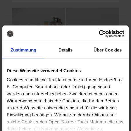
Zustimmung
Details
Über Cookies
Diese Webseite verwendet Cookies
EVA Cucina
EMMA + DANIEL
Cookies sind kleine Textdateien, die in Ihrem Endgerät (z.
Fotografo: Lorenz
Fotografo: Lorenz
B. Computer, Smartphone oder Tablet) gespeichert
Sternbach
Sternbach
werden und unterschiedlichen Zwecken dienen können.
Wir verwenden technische Cookies, die für den Betrieb
Download
Download
unserer Webseite notwendig sind und für die wir keine
Einwilligung benötigen. Wir nutzen darüber hinaus nur
solche Cookies des Open-Source-Tools Matomo, die uns
dabei helfen, die Nutzung unserer Webseite zu