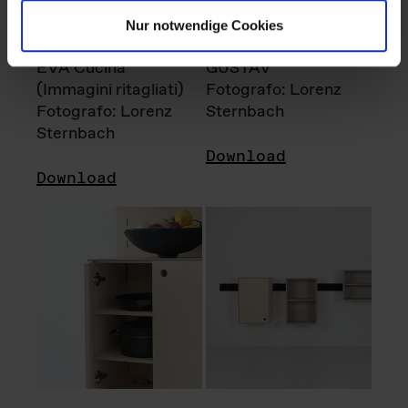
Nur notwendige Cookies
EVA Cucina
GUSTAV
(Immagini ritagliati)
Fotografo: Lorenz
Fotografo: Lorenz
Sternbach
Sternbach
Download
Download