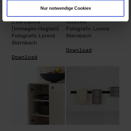
Nur notwendige Cookies
EVA Cucina
GUSTAV
(Immagini ritagliati)
Fotografo: Lorenz
Fotografo: Lorenz
Sternbach
Sternbach
Download
Download