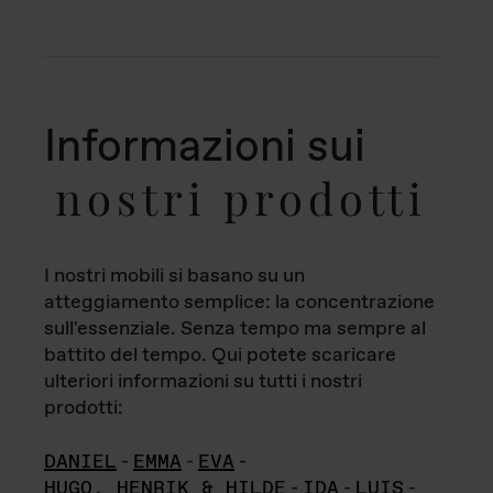
Informazioni sui
nostri prodotti
I nostri mobili si basano su un
atteggiamento semplice: la concentrazione
sull'essenziale. Senza tempo ma sempre al
battito del tempo. Qui potete scaricare
ulteriori informazioni su tutti i nostri
prodotti:
DANIEL
-
EMMA
-
EVA
-
HUGO, HENRIK & HILDE
-
IDA
-
LUIS
-