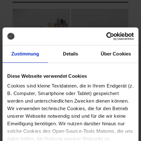
Zustimmung
Details
Über Cookies
Diese Webseite verwendet Cookies
EVA Cucina
EMMA + DANIEL
Cookies sind kleine Textdateien, die in Ihrem Endgerät (z.
Fotografo: Lorenz
Fotografo: Lorenz
B. Computer, Smartphone oder Tablet) gespeichert
Sternbach
Sternbach
werden und unterschiedlichen Zwecken dienen können.
Wir verwenden technische Cookies, die für den Betrieb
Download
Download
unserer Webseite notwendig sind und für die wir keine
Einwilligung benötigen. Wir nutzen darüber hinaus nur
solche Cookies des Open-Source-Tools Matomo, die uns
dabei helfen, die Nutzung unserer Webseite zu