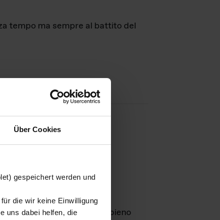
nza tempo ma sempre al battito del
Über Cookies
agini
blet) gespeichert werden und
ür die wir keine Einwilligung
Leben
GmbH e rimangono in pieno
 uns dabei helfen, die