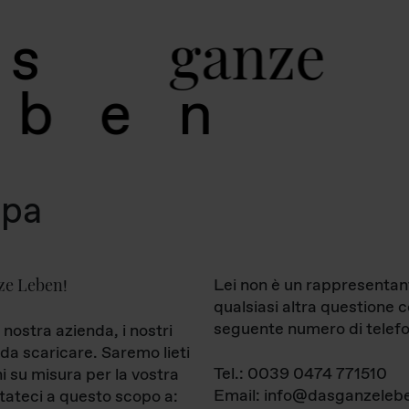
g
a
n
z
e
s
b
e
n
mpa
ze Leben
Lei non è un rappresentan
!
qualsiasi altra questione 
seguente numero di telefo
 nostra azienda, i nostri
da scaricare. Saremo lieti
Tel.: 0039 0474 771510
ni su misura per la vostra
Email: info@dasganzelebe
tateci a questo scopo a: