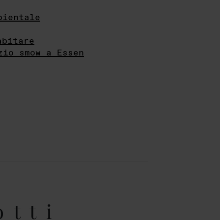
bientale
abitare
zio smow a Essen
otti