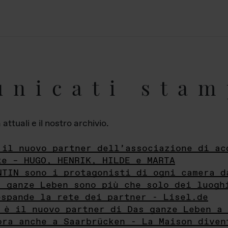
unicati stam
ttuali e il nostro archivio.
 il nuovo partner dell’associazione di ac
te – HUGO, HENRIK, HILDE e MARTA
NTIN sono i protagonisti di ogni camera d
s ganze Leben sono più che solo dei luogh
espande la rete dei partner - Lisel.de
 è il nuovo partner di Das ganze Leben a 
ora anche a Saarbrücken - La Maison diven