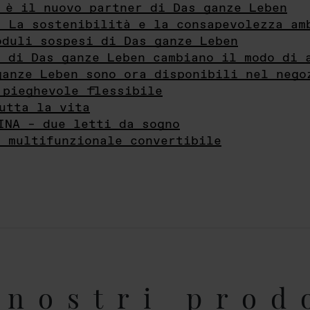
 è il nuovo partner di Das ganze Leben
- La sostenibilità e la consapevolezza am
oduli sospesi di Das ganze Leben
i di Das ganze Leben cambiano il modo di 
ganze Leben sono ora disponibili nel nego
 pieghevole flessibile
utta la vita
INA – due letti da sogno
e multifunzionale convertibile
nostri prod