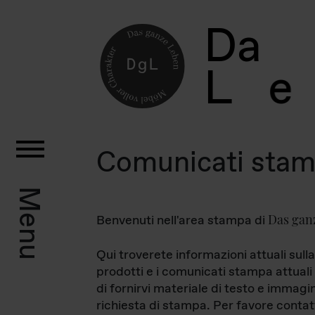
D
a
L
e
Comunicati sta
Menu
Das gan
Benvenuti nell'area stampa di
Qui troverete informazioni attuali sulla
prodotti e i comunicati stampa attuali 
di fornirvi materiale di testo e immagi
richiesta di stampa. Per favore contat