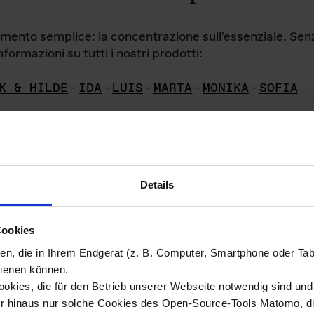
iamento semplice: la concentrazione sull'essenziale. Se
formazioni su tutti i nostri prodotti:
K & HILDE
-
IDA
-
LUIS
-
MARTA
-
MONIKA
-
SOFIA
Details
hivio di imm
Cookies
ien, die in Ihrem Endgerät (z. B. Computer, Smartphone oder Ta
ini!
ienen können.
kies, die für den Betrieb unserer Webseite notwendig sind und f
Das ganze 
re del materiale fotografico sono detenuti da
er hinaus nur solche Cookies des Open-Source-Tools Matomo, die