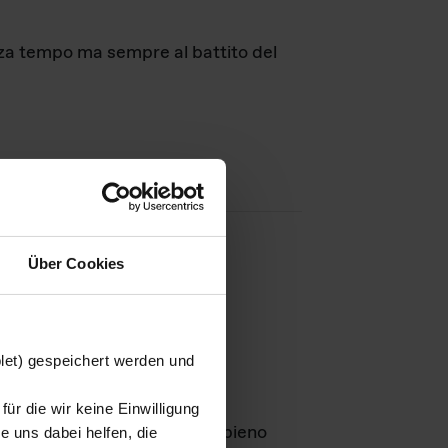
nza tempo ma sempre al battito del
Über Cookies
agini
blet) gespeichert werden und
ür die wir keine Einwilligung
Leben
GmbH e rimangono in pieno
 uns dabei helfen, die