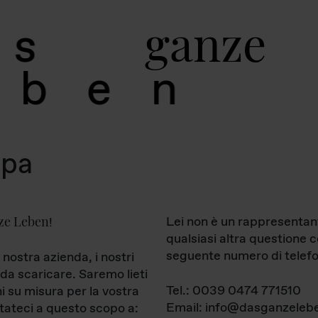
g
a
n
z
e
s
b
e
n
mpa
ze Leben
Lei non è un rappresentan
!
qualsiasi altra questione 
seguente numero di telefo
 nostra azienda, i nostri
da scaricare. Saremo lieti
Tel.: 0039 0474 771510
ni su misura per la vostra
Email: info@dasganzelebe
tateci a questo scopo a: