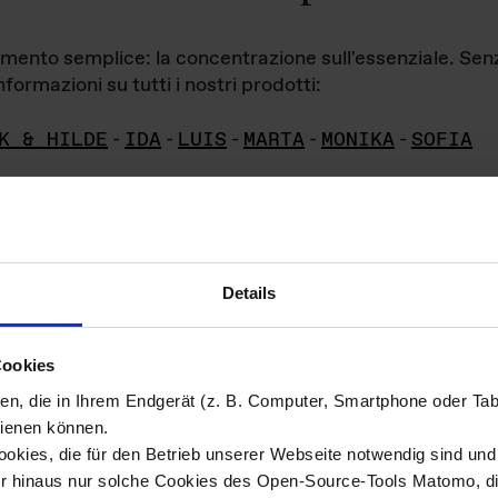
iamento semplice: la concentrazione sull'essenziale. Se
formazioni su tutti i nostri prodotti:
K & HILDE
-
IDA
-
LUIS
-
MARTA
-
MONIKA
-
SOFIA
Details
hivio di imm
Cookies
ien, die in Ihrem Endgerät (z. B. Computer, Smartphone oder Ta
ini!
ienen können.
kies, die für den Betrieb unserer Webseite notwendig sind und f
Das ganze 
re del materiale fotografico sono detenuti da
er hinaus nur solche Cookies des Open-Source-Tools Matomo, die