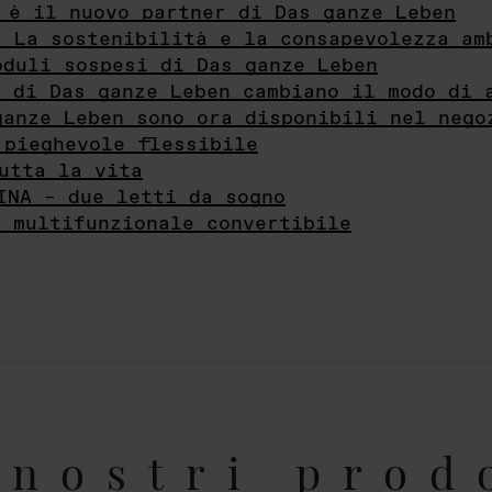
 è il nuovo partner di Das ganze Leben
- La sostenibilità e la consapevolezza am
oduli sospesi di Das ganze Leben
i di Das ganze Leben cambiano il modo di 
ganze Leben sono ora disponibili nel nego
 pieghevole flessibile
utta la vita
INA – due letti da sogno
e multifunzionale convertibile
nostri prod