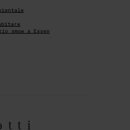
bientale
abitare
zio smow a Essen
otti