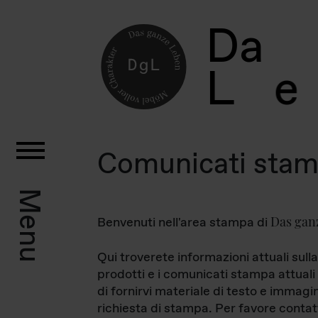
D
a
L
e
Comunicati sta
Menu
Das gan
Benvenuti nell'area stampa di
Qui troverete informazioni attuali sulla
prodotti e i comunicati stampa attuali 
di fornirvi materiale di testo e immagi
richiesta di stampa. Per favore contat