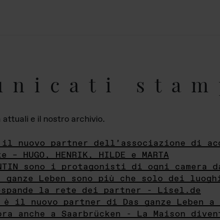
unicati stam
ttuali e il nostro archivio.
 il nuovo partner dell’associazione di ac
te – HUGO, HENRIK, HILDE e MARTA
NTIN sono i protagonisti di ogni camera d
s ganze Leben sono più che solo dei luogh
espande la rete dei partner - Lisel.de
 è il nuovo partner di Das ganze Leben a 
ora anche a Saarbrücken - La Maison diven