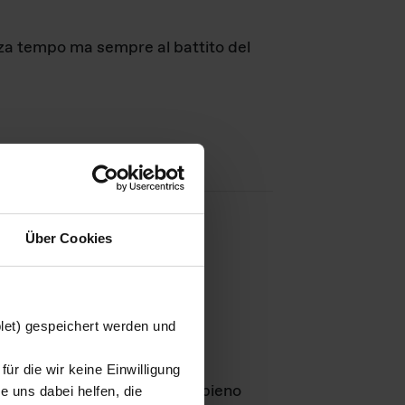
nza tempo ma sempre al battito del
Über Cookies
agini
blet) gespeichert werden und
ür die wir keine Einwilligung
Leben
GmbH e rimangono in pieno
 uns dabei helfen, die