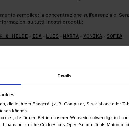
iamento semplice: la concentrazione sull'essenziale. Se
formazioni su tutti i nostri prodotti:
K & HILDE
-
IDA
-
LUIS
-
MARTA
-
MONIKA
-
SOFIA
Details
hivio di imm
Cookies
ien, die in Ihrem Endgerät (z. B. Computer, Smartphone oder Ta
ini!
ienen können.
kies, die für den Betrieb unserer Webseite notwendig sind und f
Das ganze 
re del materiale fotografico sono detenuti da
er hinaus nur solche Cookies des Open-Source-Tools Matomo, die