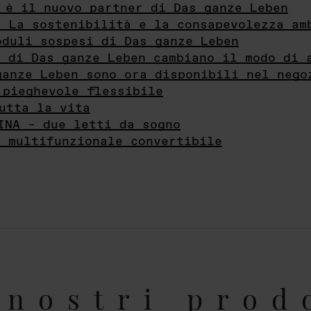
 è il nuovo partner di Das ganze Leben
- La sostenibilità e la consapevolezza am
oduli sospesi di Das ganze Leben
i di Das ganze Leben cambiano il modo di 
ganze Leben sono ora disponibili nel nego
 pieghevole flessibile
utta la vita
INA – due letti da sogno
e multifunzionale convertibile
nostri prod