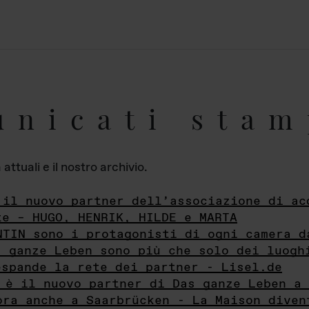
unicati stam
ttuali e il nostro archivio.
 il nuovo partner dell’associazione di ac
te – HUGO, HENRIK, HILDE e MARTA
NTIN sono i protagonisti di ogni camera d
s ganze Leben sono più che solo dei luogh
espande la rete dei partner - Lisel.de
 è il nuovo partner di Das ganze Leben a 
ora anche a Saarbrücken - La Maison diven