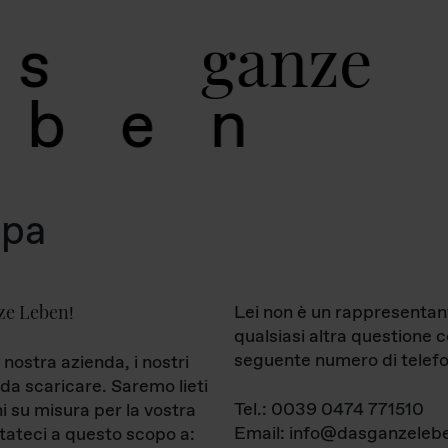
g
a
n
z
e
s
b
e
n
mpa
ze Leben
Lei non è un rappresentan
!
qualsiasi altra questione 
seguente numero di telefo
 nostra azienda, i nostri
da scaricare. Saremo lieti
Tel.: 0039 0474 771510
ni su misura per la vostra
Email: info@dasganzelebe
tateci a questo scopo a: