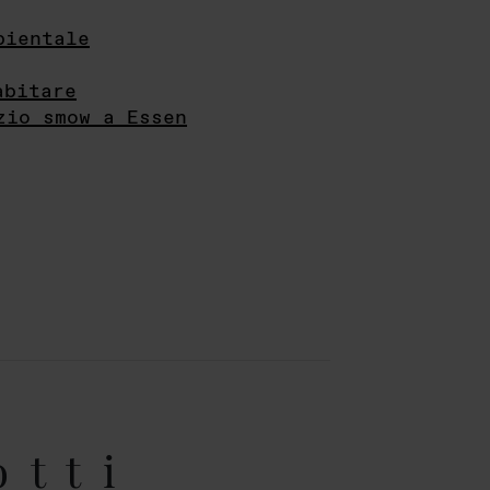
bientale
abitare
zio smow a Essen
otti