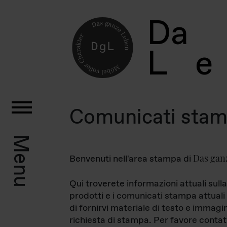
D
a
L
e
Comunicati sta
Menu
Das gan
Benvenuti nell'area stampa di
Qui troverete informazioni attuali sulla
prodotti e i comunicati stampa attuali 
di fornirvi materiale di testo e immagi
richiesta di stampa. Per favore contat