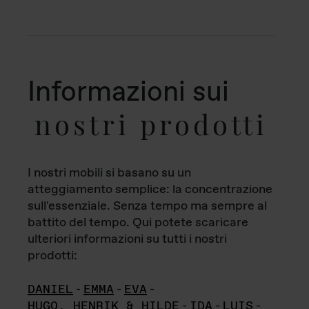
Informazioni sui
nostri prodotti
I nostri mobili si basano su un
atteggiamento semplice: la concentrazione
sull'essenziale. Senza tempo ma sempre al
battito del tempo. Qui potete scaricare
ulteriori informazioni su tutti i nostri
prodotti:
DANIEL
-
EMMA
-
EVA
-
HUGO, HENRIK & HILDE
-
IDA
-
LUIS
-