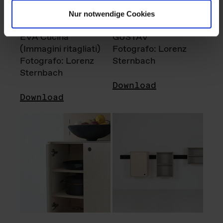
Nur notwendige Cookies
EVA Cucina
GUSTAV
(Immagini ritagliati)
Fotografo: Lorenz
Fotografo: Lorenz
Sternbach
Sternbach
Download
Download