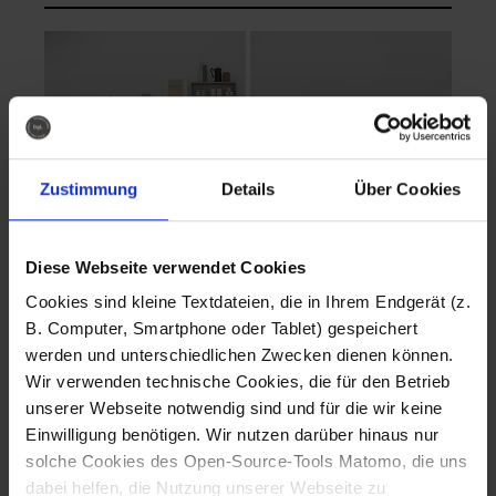
Zustimmung
Details
Über Cookies
Diese Webseite verwendet Cookies
EVA Cucina
EMMA + DANIEL
Cookies sind kleine Textdateien, die in Ihrem Endgerät (z.
Fotografo: Lorenz
Fotografo: Lorenz
B. Computer, Smartphone oder Tablet) gespeichert
Sternbach
Sternbach
werden und unterschiedlichen Zwecken dienen können.
Wir verwenden technische Cookies, die für den Betrieb
Download
Download
unserer Webseite notwendig sind und für die wir keine
Einwilligung benötigen. Wir nutzen darüber hinaus nur
solche Cookies des Open-Source-Tools Matomo, die uns
dabei helfen, die Nutzung unserer Webseite zu