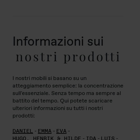
Informazioni sui
nostri prodotti
I nostri mobili si basano su un
atteggiamento semplice: la concentrazione
sull'essenziale. Senza tempo ma sempre al
battito del tempo. Qui potete scaricare
ulteriori informazioni su tutti i nostri
prodotti:
DANIEL
-
EMMA
-
EVA
-
HUGO, HENRIK & HILDE
-
IDA
-
LUIS
-