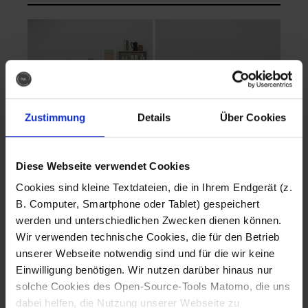
Zustimmung
Details
Über Cookies
Diese Webseite verwendet Cookies
EVA Cucina
EMMA + DANIEL
Cookies sind kleine Textdateien, die in Ihrem Endgerät (z.
Fotografo: Lorenz
Fotografo: Lorenz
B. Computer, Smartphone oder Tablet) gespeichert
Sternbach
Sternbach
werden und unterschiedlichen Zwecken dienen können.
Wir verwenden technische Cookies, die für den Betrieb
Download
Download
unserer Webseite notwendig sind und für die wir keine
Einwilligung benötigen. Wir nutzen darüber hinaus nur
solche Cookies des Open-Source-Tools Matomo, die uns
dabei helfen, die Nutzung unserer Webseite zu