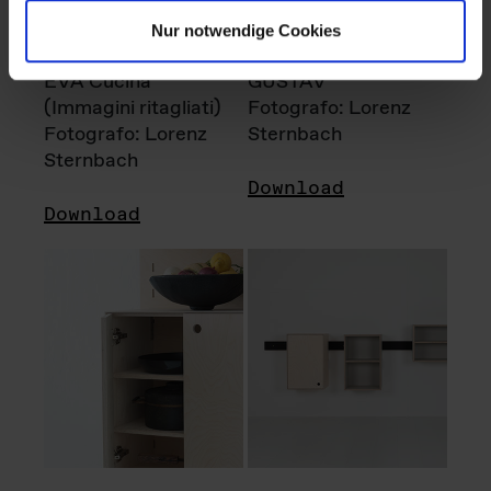
Nur notwendige Cookies
EVA Cucina
GUSTAV
(Immagini ritagliati)
Fotografo: Lorenz
Fotografo: Lorenz
Sternbach
Sternbach
Download
Download