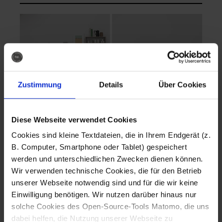
Zustimmung
Details
Über Cookies
Diese Webseite verwendet Cookies
EVA Cucina
EMMA + DANIEL
Cookies sind kleine Textdateien, die in Ihrem Endgerät (z.
Fotografo: Lorenz
Fotografo: Lorenz
B. Computer, Smartphone oder Tablet) gespeichert
Sternbach
Sternbach
werden und unterschiedlichen Zwecken dienen können.
Wir verwenden technische Cookies, die für den Betrieb
Download
Download
unserer Webseite notwendig sind und für die wir keine
Einwilligung benötigen. Wir nutzen darüber hinaus nur
solche Cookies des Open-Source-Tools Matomo, die uns
dabei helfen, die Nutzung unserer Webseite zu