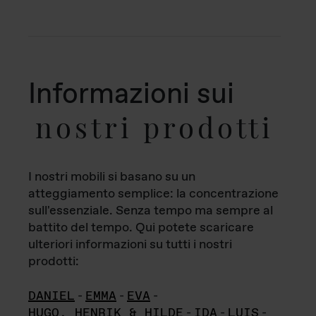
Informazioni sui
nostri prodotti
I nostri mobili si basano su un
atteggiamento semplice: la concentrazione
sull'essenziale. Senza tempo ma sempre al
battito del tempo. Qui potete scaricare
ulteriori informazioni su tutti i nostri
prodotti:
DANIEL
-
EMMA
-
EVA
-
HUGO, HENRIK & HILDE
-
IDA
-
LUIS
-