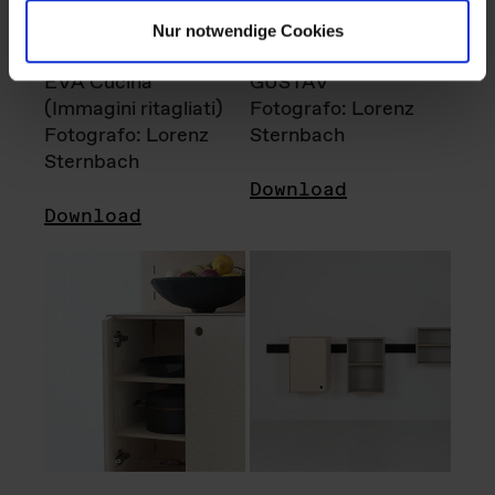
Nur notwendige Cookies
EVA Cucina
GUSTAV
(Immagini ritagliati)
Fotografo: Lorenz
Fotografo: Lorenz
Sternbach
Sternbach
Download
Download