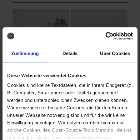
Zustimmung
Details
Über Cookies
Diese Webseite verwendet Cookies
EVA Cucina
EMMA + DANIEL
Cookies sind kleine Textdateien, die in Ihrem Endgerät (z.
Fotografo: Lorenz
Fotografo: Lorenz
B. Computer, Smartphone oder Tablet) gespeichert
Sternbach
Sternbach
werden und unterschiedlichen Zwecken dienen können.
Wir verwenden technische Cookies, die für den Betrieb
Download
Download
unserer Webseite notwendig sind und für die wir keine
Einwilligung benötigen. Wir nutzen darüber hinaus nur
solche Cookies des Open-Source-Tools Matomo, die uns
dabei helfen, die Nutzung unserer Webseite zu