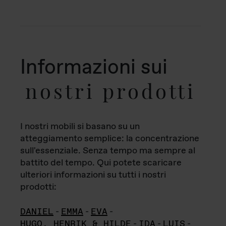
Informazioni sui
nostri prodotti
I nostri mobili si basano su un
atteggiamento semplice: la concentrazione
sull'essenziale. Senza tempo ma sempre al
battito del tempo. Qui potete scaricare
ulteriori informazioni su tutti i nostri
prodotti:
DANIEL
-
EMMA
-
EVA
-
HUGO, HENRIK & HILDE
-
IDA
-
LUIS
-