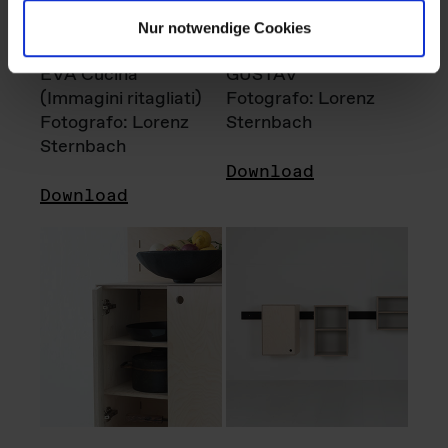
Nur notwendige Cookies
EVA Cucina
GUSTAV
(Immagini ritagliati)
Fotografo: Lorenz
Fotografo: Lorenz
Sternbach
Sternbach
Download
Download