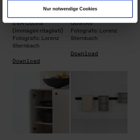
Nur notwendige Cookies
EVA Cucina
GUSTAV
(Immagini ritagliati)
Fotografo: Lorenz
Fotografo: Lorenz
Sternbach
Sternbach
Download
Download