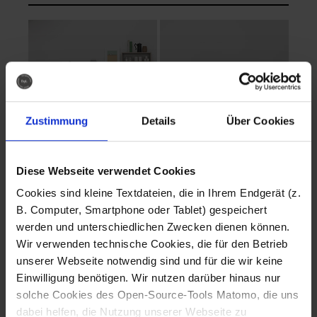
Zustimmung
Details
Über Cookies
Diese Webseite verwendet Cookies
EVA Cucina
EMMA + DANIEL
Cookies sind kleine Textdateien, die in Ihrem Endgerät (z.
Fotografo: Lorenz
Fotografo: Lorenz
B. Computer, Smartphone oder Tablet) gespeichert
Sternbach
Sternbach
werden und unterschiedlichen Zwecken dienen können.
Wir verwenden technische Cookies, die für den Betrieb
Download
Download
unserer Webseite notwendig sind und für die wir keine
Einwilligung benötigen. Wir nutzen darüber hinaus nur
solche Cookies des Open-Source-Tools Matomo, die uns
dabei helfen, die Nutzung unserer Webseite zu