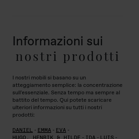
Informazioni sui
nostri prodotti
I nostri mobili si basano su un
atteggiamento semplice: la concentrazione
sull'essenziale. Senza tempo ma sempre al
battito del tempo. Qui potete scaricare
ulteriori informazioni su tutti i nostri
prodotti:
DANIEL
-
EMMA
-
EVA
-
HUGO, HENRIK & HILDE
-
IDA
-
LUIS
-