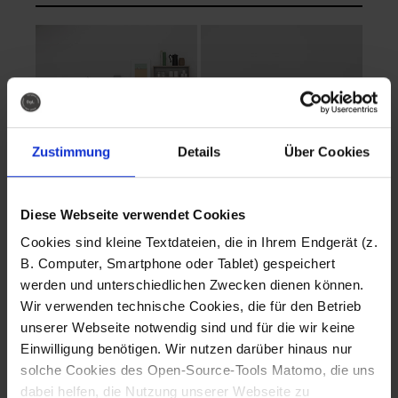
Zustimmung
Details
Über Cookies
Diese Webseite verwendet Cookies
EVA Cucina
EMMA + DANIEL
Cookies sind kleine Textdateien, die in Ihrem Endgerät (z.
Fotografo: Lorenz
Fotografo: Lorenz
B. Computer, Smartphone oder Tablet) gespeichert
Sternbach
Sternbach
werden und unterschiedlichen Zwecken dienen können.
Wir verwenden technische Cookies, die für den Betrieb
Download
Download
unserer Webseite notwendig sind und für die wir keine
Einwilligung benötigen. Wir nutzen darüber hinaus nur
solche Cookies des Open-Source-Tools Matomo, die uns
dabei helfen, die Nutzung unserer Webseite zu