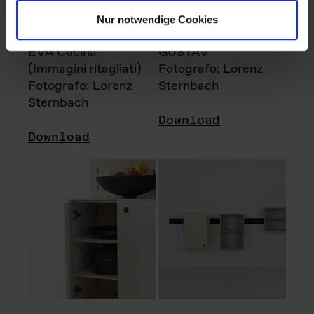
Nur notwendige Cookies
EVA Cucina
GUSTAV
(Immagini ritagliati)
Fotografo: Lorenz
Fotografo: Lorenz
Sternbach
Sternbach
Download
Download