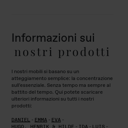
Informazioni sui
nostri prodotti
I nostri mobili si basano su un
atteggiamento semplice: la concentrazione
sull'essenziale. Senza tempo ma sempre al
battito del tempo. Qui potete scaricare
ulteriori informazioni su tutti i nostri
prodotti:
DANIEL
-
EMMA
-
EVA
-
HUGO, HENRIK & HILDE
-
IDA
-
LUIS
-