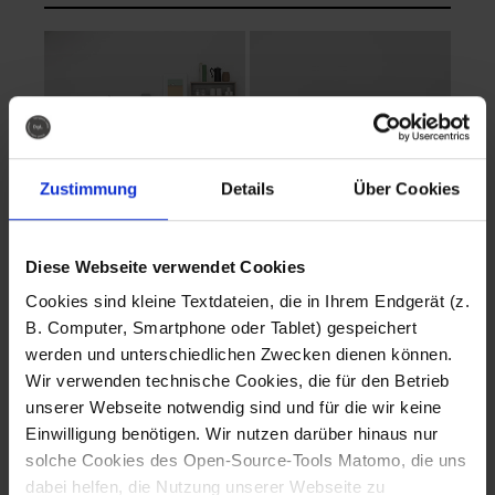
Zustimmung
Details
Über Cookies
Diese Webseite verwendet Cookies
EVA Cucina
EMMA + DANIEL
Cookies sind kleine Textdateien, die in Ihrem Endgerät (z.
Fotografo: Lorenz
Fotografo: Lorenz
B. Computer, Smartphone oder Tablet) gespeichert
Sternbach
Sternbach
werden und unterschiedlichen Zwecken dienen können.
Wir verwenden technische Cookies, die für den Betrieb
Download
Download
unserer Webseite notwendig sind und für die wir keine
Einwilligung benötigen. Wir nutzen darüber hinaus nur
solche Cookies des Open-Source-Tools Matomo, die uns
dabei helfen, die Nutzung unserer Webseite zu