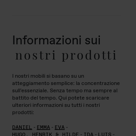
Informazioni sui
nostri prodotti
I nostri mobili si basano su un
atteggiamento semplice: la concentrazione
sull'essenziale. Senza tempo ma sempre al
battito del tempo. Qui potete scaricare
ulteriori informazioni su tutti i nostri
prodotti:
DANIEL
-
EMMA
-
EVA
-
HUGO, HENRIK & HILDE
-
IDA
-
LUIS
-