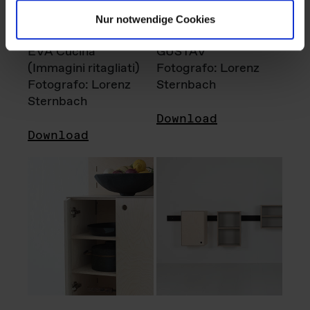
Nur notwendige Cookies
EVA Cucina
GUSTAV
(Immagini ritagliati)
Fotografo: Lorenz
Fotografo: Lorenz
Sternbach
Sternbach
Download
Download