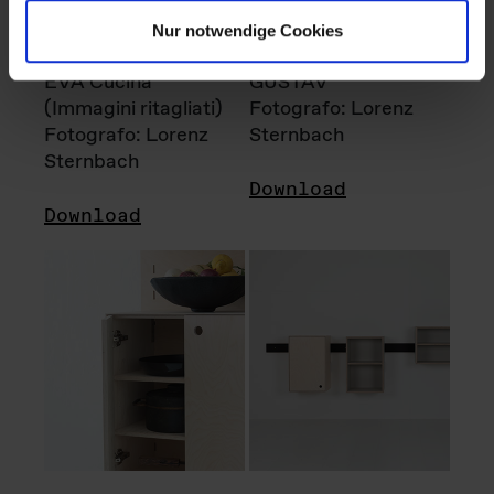
Nur notwendige Cookies
EVA Cucina
GUSTAV
(Immagini ritagliati)
Fotografo: Lorenz
Fotografo: Lorenz
Sternbach
Sternbach
Download
Download