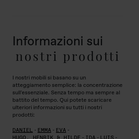
Informazioni sui
nostri prodotti
I nostri mobili si basano su un
atteggiamento semplice: la concentrazione
sull'essenziale. Senza tempo ma sempre al
battito del tempo. Qui potete scaricare
ulteriori informazioni su tutti i nostri
prodotti:
DANIEL
-
EMMA
-
EVA
-
HUGO, HENRIK & HILDE
-
IDA
-
LUIS
-