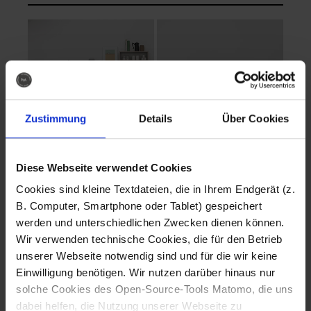
Zustimmung
Details
Über Cookies
Diese Webseite verwendet Cookies
EVA Cucina
EMMA + DANIEL
Cookies sind kleine Textdateien, die in Ihrem Endgerät (z.
Fotografo: Lorenz
Fotografo: Lorenz
B. Computer, Smartphone oder Tablet) gespeichert
Sternbach
Sternbach
werden und unterschiedlichen Zwecken dienen können.
Wir verwenden technische Cookies, die für den Betrieb
Download
Download
unserer Webseite notwendig sind und für die wir keine
Einwilligung benötigen. Wir nutzen darüber hinaus nur
solche Cookies des Open-Source-Tools Matomo, die uns
dabei helfen, die Nutzung unserer Webseite zu