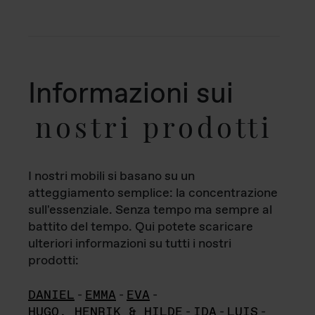
Informazioni sui
nostri prodotti
I nostri mobili si basano su un
atteggiamento semplice: la concentrazione
sull'essenziale. Senza tempo ma sempre al
battito del tempo. Qui potete scaricare
ulteriori informazioni su tutti i nostri
prodotti:
DANIEL
-
EMMA
-
EVA
-
HUGO, HENRIK & HILDE
-
IDA
-
LUIS
-