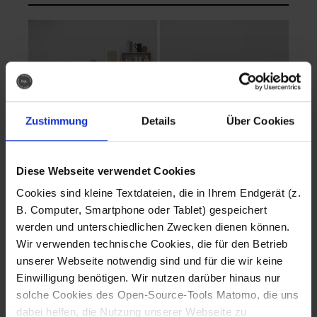
Zustimmung
Details
Über Cookies
Diese Webseite verwendet Cookies
EVA Cucina
EMMA + DANIEL
Cookies sind kleine Textdateien, die in Ihrem Endgerät (z.
Fotografo: Lorenz
Fotografo: Lorenz
B. Computer, Smartphone oder Tablet) gespeichert
Sternbach
Sternbach
werden und unterschiedlichen Zwecken dienen können.
Wir verwenden technische Cookies, die für den Betrieb
Download
Download
unserer Webseite notwendig sind und für die wir keine
Einwilligung benötigen. Wir nutzen darüber hinaus nur
solche Cookies des Open-Source-Tools Matomo, die uns
dabei helfen, die Nutzung unserer Webseite zu