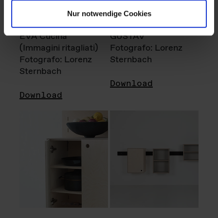
Nur notwendige Cookies
EVA Cucina
GUSTAV
(Immagini ritagliati)
Fotografo: Lorenz
Fotografo: Lorenz
Sternbach
Sternbach
Download
Download