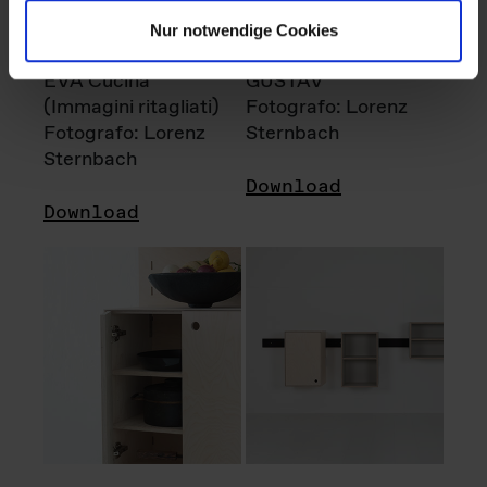
Nur notwendige Cookies
EVA Cucina
GUSTAV
(Immagini ritagliati)
Fotografo: Lorenz
Fotografo: Lorenz
Sternbach
Sternbach
Download
Download