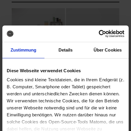
Zustimmung
Details
Über Cookies
Diese Webseite verwendet Cookies
EVA Cucina
EMMA + DANIEL
Cookies sind kleine Textdateien, die in Ihrem Endgerät (z.
Fotografo: Lorenz
Fotografo: Lorenz
B. Computer, Smartphone oder Tablet) gespeichert
Sternbach
Sternbach
werden und unterschiedlichen Zwecken dienen können.
Wir verwenden technische Cookies, die für den Betrieb
Download
Download
unserer Webseite notwendig sind und für die wir keine
Einwilligung benötigen. Wir nutzen darüber hinaus nur
solche Cookies des Open-Source-Tools Matomo, die uns
dabei helfen, die Nutzung unserer Webseite zu