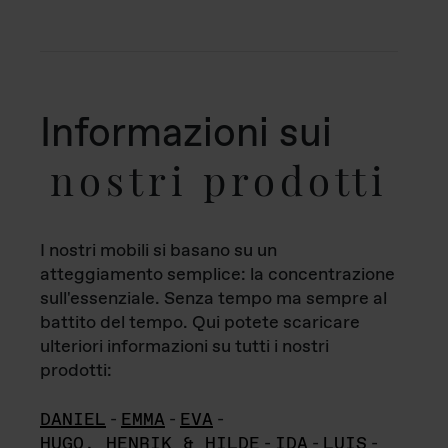
Informazioni sui
nostri prodotti
I nostri mobili si basano su un
atteggiamento semplice: la concentrazione
sull'essenziale. Senza tempo ma sempre al
battito del tempo. Qui potete scaricare
ulteriori informazioni su tutti i nostri
prodotti:
DANIEL
-
EMMA
-
EVA
-
HUGO, HENRIK & HILDE
-
IDA
-
LUIS
-