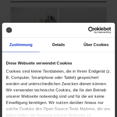
Zustimmung
Details
Über Cookies
Diese Webseite verwendet Cookies
EVA Cucina
EMMA + DANIEL
Cookies sind kleine Textdateien, die in Ihrem Endgerät (z.
Fotografo: Lorenz
Fotografo: Lorenz
B. Computer, Smartphone oder Tablet) gespeichert
Sternbach
Sternbach
werden und unterschiedlichen Zwecken dienen können.
Wir verwenden technische Cookies, die für den Betrieb
Download
Download
unserer Webseite notwendig sind und für die wir keine
Einwilligung benötigen. Wir nutzen darüber hinaus nur
solche Cookies des Open-Source-Tools Matomo, die uns
dabei helfen, die Nutzung unserer Webseite zu