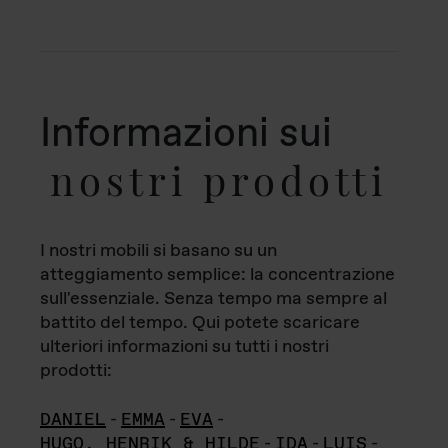
Informazioni sui
nostri prodotti
I nostri mobili si basano su un
atteggiamento semplice: la concentrazione
sull'essenziale. Senza tempo ma sempre al
battito del tempo. Qui potete scaricare
ulteriori informazioni su tutti i nostri
prodotti:
DANIEL
-
EMMA
-
EVA
-
HUGO, HENRIK & HILDE
-
IDA
-
LUIS
-