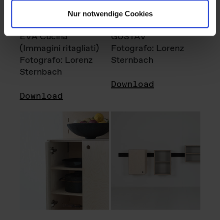
Nur notwendige Cookies
EVA Cucina
GUSTAV
(Immagini ritagliati)
Fotografo: Lorenz
Fotografo: Lorenz
Sternbach
Sternbach
Download
Download