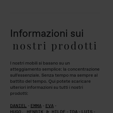
Informazioni sui
nostri prodotti
I nostri mobili si basano su un
atteggiamento semplice: la concentrazione
sull'essenziale. Senza tempo ma sempre al
battito del tempo. Qui potete scaricare
ulteriori informazioni su tutti i nostri
prodotti:
DANIEL
-
EMMA
-
EVA
-
HUGO, HENRIK & HILDE
-
IDA
-
LUIS
-