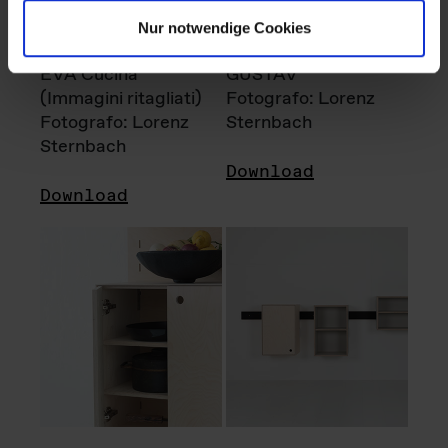
Nur notwendige Cookies
EVA Cucina
GUSTAV
(Immagini ritagliati)
Fotografo: Lorenz
Fotografo: Lorenz
Sternbach
Sternbach
Download
Download