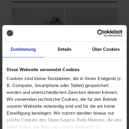
Zustimmung
Details
Über Cookies
Diese Webseite verwendet Cookies
EVA Cucina
EMMA + DANIEL
Cookies sind kleine Textdateien, die in Ihrem Endgerät (z.
Fotografo: Lorenz
Fotografo: Lorenz
B. Computer, Smartphone oder Tablet) gespeichert
Sternbach
Sternbach
werden und unterschiedlichen Zwecken dienen können.
Wir verwenden technische Cookies, die für den Betrieb
Download
Download
unserer Webseite notwendig sind und für die wir keine
Einwilligung benötigen. Wir nutzen darüber hinaus nur
solche Cookies des Open-Source-Tools Matomo, die uns
dabei helfen, die Nutzung unserer Webseite zu