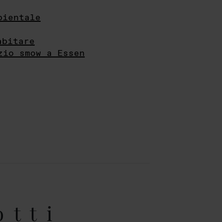
bientale
abitare
zio smow a Essen
otti