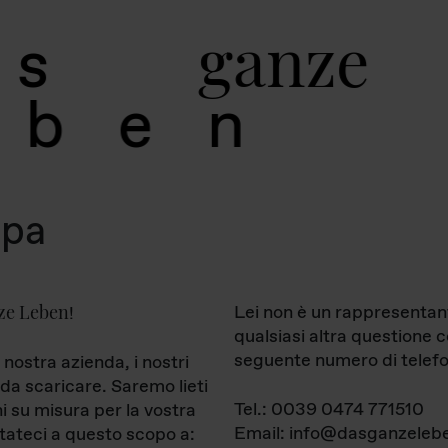
g
a
n
z
e
s
b
e
n
mpa
ze Leben
Lei non è un rappresentan
!
qualsiasi altra questione 
seguente numero di telefo
 nostra azienda, i nostri
da scaricare. Saremo lieti
Tel.: 0039 0474 771510
ni su misura per la vostra
Email: info@dasganzelebe
tateci a questo scopo a: