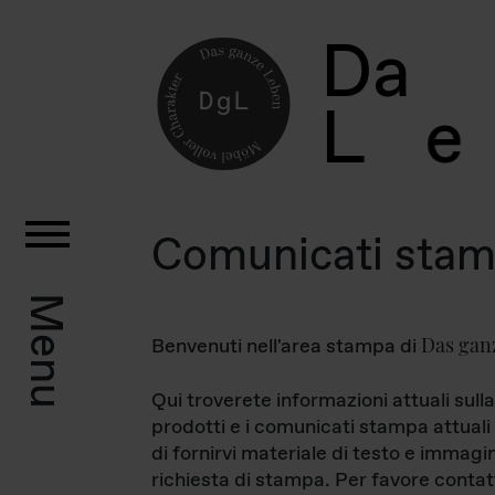
D
a
L
e
Comunicati sta
Menu
Das gan
Benvenuti nell'area stampa di
Qui troverete informazioni attuali sulla
prodotti e i comunicati stampa attuali 
di fornirvi materiale di testo e immagi
richiesta di stampa. Per favore contat