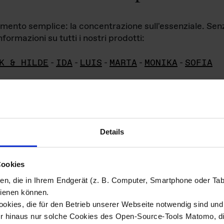
iamento semplice: la concentrazione sull'essenziale. Se
formazioni su tutti i nostri prodotti:
K & HILDE
-
IDA
-
LUIS
-
MARTA
-
MONIKA
-
SOFIA
Details
hivio di imm
Cookies
ien, die in Ihrem Endgerät (z. B. Computer, Smartphone oder Ta
ini!
ienen können.
kies, die für den Betrieb unserer Webseite notwendig sind und f
Das ganze 
re del materiale fotografico sono detenuti da
er hinaus nur solche Cookies des Open-Source-Tools Matomo, die