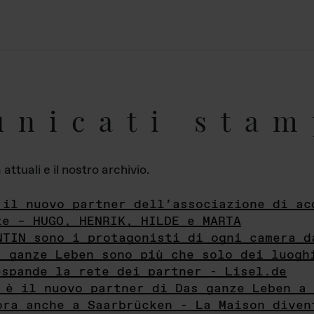
unicati stam
ttuali e il nostro archivio.
 il nuovo partner dell’associazione di ac
te – HUGO, HENRIK, HILDE e MARTA
NTIN sono i protagonisti di ogni camera d
s ganze Leben sono più che solo dei luogh
espande la rete dei partner - Lisel.de
 è il nuovo partner di Das ganze Leben a 
ora anche a Saarbrücken - La Maison diven