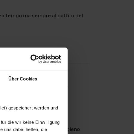
nza tempo ma sempre al battito del
Über Cookies
agini
blet) gespeichert werden und
ür die wir keine Einwilligung
Leben
GmbH e rimangono in pieno
 uns dabei helfen, die