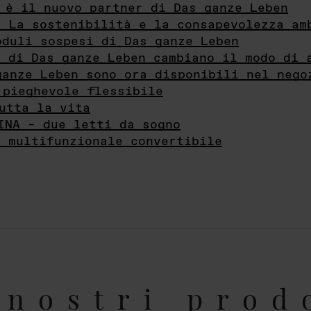
 è il nuovo partner di Das ganze Leben
- La sostenibilità e la consapevolezza am
oduli sospesi di Das ganze Leben
i di Das ganze Leben cambiano il modo di 
ganze Leben sono ora disponibili nel nego
 pieghevole flessibile
utta la vita
INA – due letti da sogno
e multifunzionale convertibile
nostri prod