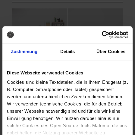
Zustimmung
Details
Über Cookies
Diese Webseite verwendet Cookies
EVA Cucina
EMMA + DANIEL
Cookies sind kleine Textdateien, die in Ihrem Endgerät (z.
Fotografo: Lorenz
Fotografo: Lorenz
B. Computer, Smartphone oder Tablet) gespeichert
Sternbach
Sternbach
werden und unterschiedlichen Zwecken dienen können.
Wir verwenden technische Cookies, die für den Betrieb
Download
Download
unserer Webseite notwendig sind und für die wir keine
Einwilligung benötigen. Wir nutzen darüber hinaus nur
solche Cookies des Open-Source-Tools Matomo, die uns
dabei helfen, die Nutzung unserer Webseite zu