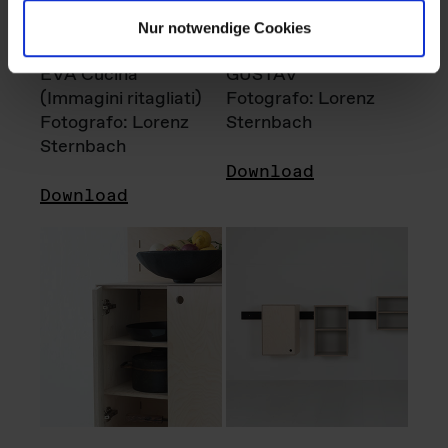
Nur notwendige Cookies
EVA Cucina
GUSTAV
(Immagini ritagliati)
Fotografo: Lorenz
Fotografo: Lorenz
Sternbach
Sternbach
Download
Download