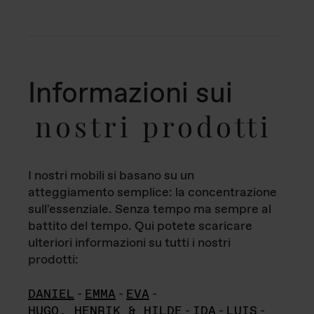
Informazioni sui
nostri prodotti
I nostri mobili si basano su un
atteggiamento semplice: la concentrazione
sull'essenziale. Senza tempo ma sempre al
battito del tempo. Qui potete scaricare
ulteriori informazioni su tutti i nostri
prodotti:
DANIEL
-
EMMA
-
EVA
-
HUGO, HENRIK & HILDE
-
IDA
-
LUIS
-