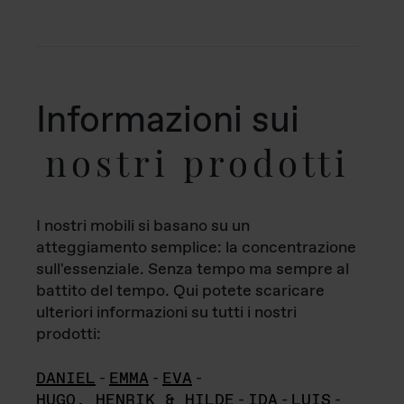
Informazioni sui
nostri prodotti
I nostri mobili si basano su un
atteggiamento semplice: la concentrazione
sull'essenziale. Senza tempo ma sempre al
battito del tempo. Qui potete scaricare
ulteriori informazioni su tutti i nostri
prodotti:
DANIEL
-
EMMA
-
EVA
-
HUGO, HENRIK & HILDE
-
IDA
-
LUIS
-