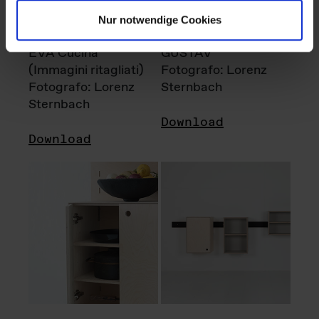
Nur notwendige Cookies
EVA Cucina
GUSTAV
(Immagini ritagliati)
Fotografo: Lorenz
Fotografo: Lorenz
Sternbach
Sternbach
Download
Download