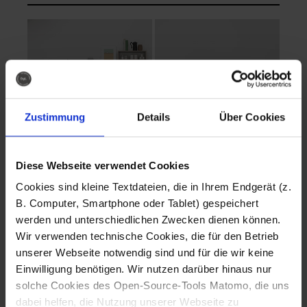
Zustimmung
Details
Über Cookies
Diese Webseite verwendet Cookies
EVA Cucina
EMMA + DANIEL
Cookies sind kleine Textdateien, die in Ihrem Endgerät (z.
Fotografo: Lorenz
Fotografo: Lorenz
B. Computer, Smartphone oder Tablet) gespeichert
Sternbach
Sternbach
werden und unterschiedlichen Zwecken dienen können.
Wir verwenden technische Cookies, die für den Betrieb
Download
Download
unserer Webseite notwendig sind und für die wir keine
Einwilligung benötigen. Wir nutzen darüber hinaus nur
solche Cookies des Open-Source-Tools Matomo, die uns
dabei helfen, die Nutzung unserer Webseite zu