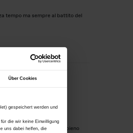
nza tempo ma sempre al battito del
Über Cookies
agini
blet) gespeichert werden und
ür die wir keine Einwilligung
Leben
GmbH e rimangono in pieno
 uns dabei helfen, die