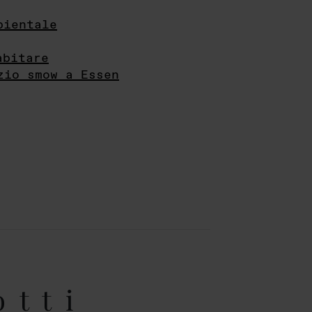
bientale
abitare
zio smow a Essen
otti