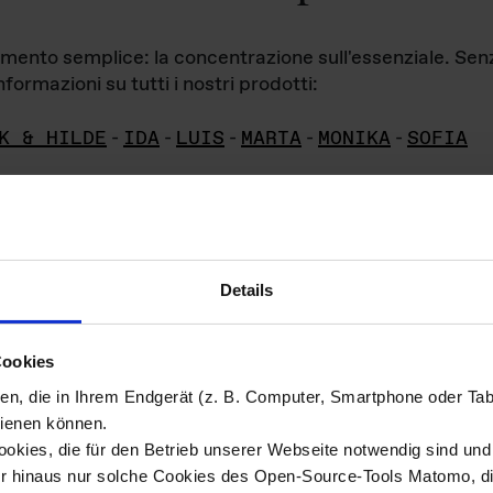
iamento semplice: la concentrazione sull'essenziale. Se
formazioni su tutti i nostri prodotti:
K & HILDE
-
IDA
-
LUIS
-
MARTA
-
MONIKA
-
SOFIA
Details
hivio di imm
Cookies
ien, die in Ihrem Endgerät (z. B. Computer, Smartphone oder Ta
ini!
ienen können.
kies, die für den Betrieb unserer Webseite notwendig sind und f
Das ganze 
re del materiale fotografico sono detenuti da
er hinaus nur solche Cookies des Open-Source-Tools Matomo, die