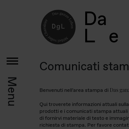
D
a
L
e
Comunicati sta
Menu
Das gan
Benvenuti nell'area stampa di
Qui troverete informazioni attuali sulla
prodotti e i comunicati stampa attuali 
di fornirvi materiale di testo e immagi
richiesta di stampa. Per favore contat