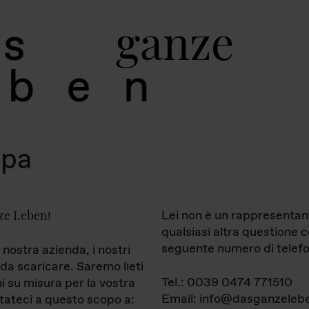
g
a
n
z
e
s
b
e
n
mpa
ze Leben
Lei non è un rappresentan
!
qualsiasi altra questione 
seguente numero di telefo
 nostra azienda, i nostri
da scaricare. Saremo lieti
Tel.: 0039 0474 771510
ni su misura per la vostra
Email: info@dasganzelebe
tateci a questo scopo a: