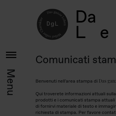
D
a
L
e
Comunicati sta
Menu
Das gan
Benvenuti nell'area stampa di
Qui troverete informazioni attuali sulla
prodotti e i comunicati stampa attuali 
di fornirvi materiale di testo e immagi
richiesta di stampa. Per favore contat