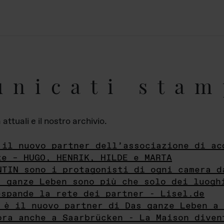
unicati stam
ttuali e il nostro archivio.
 il nuovo partner dell’associazione di ac
te – HUGO, HENRIK, HILDE e MARTA
NTIN sono i protagonisti di ogni camera d
s ganze Leben sono più che solo dei luogh
espande la rete dei partner - Lisel.de
 è il nuovo partner di Das ganze Leben a 
ora anche a Saarbrücken - La Maison diven