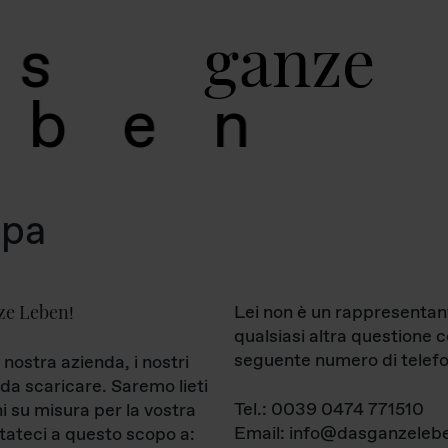
g
a
n
z
e
s
b
e
n
mpa
ze Leben
Lei non è un rappresentan
!
qualsiasi altra questione 
seguente numero di telefo
 nostra azienda, i nostri
da scaricare. Saremo lieti
Tel.: 0039 0474 771510
ni su misura per la vostra
Email: info@dasganzelebe
tateci a questo scopo a: