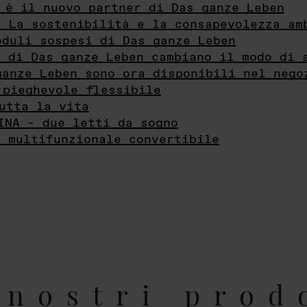
 è il nuovo partner di Das ganze Leben
- La sostenibilità e la consapevolezza am
oduli sospesi di Das ganze Leben
i di Das ganze Leben cambiano il modo di 
ganze Leben sono ora disponibili nel nego
 pieghevole flessibile
utta la vita
INA – due letti da sogno
e multifunzionale convertibile
nostri prod