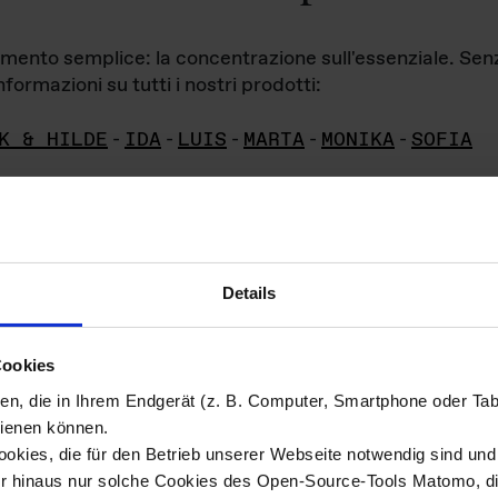
iamento semplice: la concentrazione sull'essenziale. Se
formazioni su tutti i nostri prodotti:
K & HILDE
-
IDA
-
LUIS
-
MARTA
-
MONIKA
-
SOFIA
Details
hivio di imm
Cookies
ien, die in Ihrem Endgerät (z. B. Computer, Smartphone oder Ta
ini!
ienen können.
kies, die für den Betrieb unserer Webseite notwendig sind und f
Das ganze 
re del materiale fotografico sono detenuti da
er hinaus nur solche Cookies des Open-Source-Tools Matomo, die