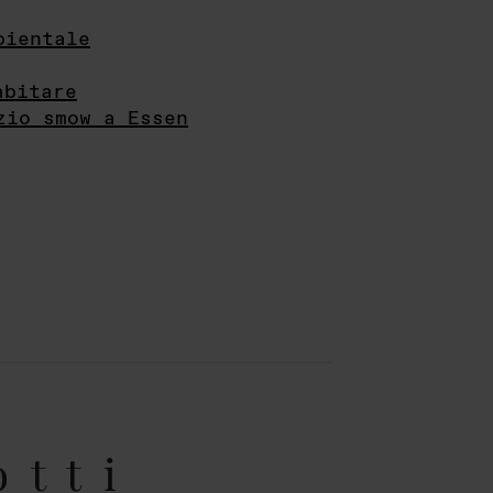
bientale
abitare
zio smow a Essen
otti