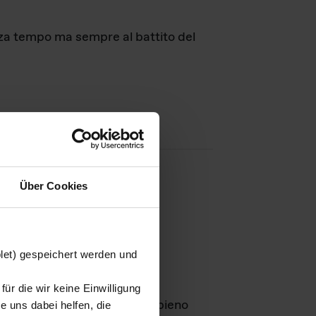
nza tempo ma sempre al battito del
Über Cookies
agini
blet) gespeichert werden und
ür die wir keine Einwilligung
Leben
GmbH e rimangono in pieno
 uns dabei helfen, die