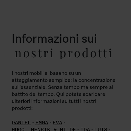
Informazioni sui
nostri prodotti
I nostri mobili si basano su un
atteggiamento semplice: la concentrazione
sull'essenziale. Senza tempo ma sempre al
battito del tempo. Qui potete scaricare
ulteriori informazioni su tutti i nostri
prodotti:
DANIEL
-
EMMA
-
EVA
-
HUGO, HENRIK & HILDE
-
IDA
-
LUIS
-