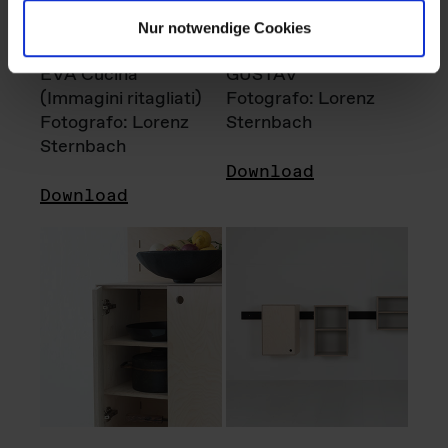
Nur notwendige Cookies
EVA Cucina
GUSTAV
(Immagini ritagliati)
Fotografo: Lorenz
Fotografo: Lorenz
Sternbach
Sternbach
Download
Download