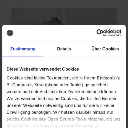
Zustimmung
Details
Über Cookies
Diese Webseite verwendet Cookies
EVA Cucina
EMMA + DANIEL
Cookies sind kleine Textdateien, die in Ihrem Endgerät (z.
Fotografo: Lorenz
Fotografo: Lorenz
B. Computer, Smartphone oder Tablet) gespeichert
Sternbach
Sternbach
werden und unterschiedlichen Zwecken dienen können.
Wir verwenden technische Cookies, die für den Betrieb
Download
Download
unserer Webseite notwendig sind und für die wir keine
Einwilligung benötigen. Wir nutzen darüber hinaus nur
solche Cookies des Open-Source-Tools Matomo, die uns
dabei helfen, die Nutzung unserer Webseite zu