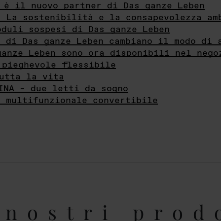
 è il nuovo partner di Das ganze Leben
- La sostenibilità e la consapevolezza am
oduli sospesi di Das ganze Leben
i di Das ganze Leben cambiano il modo di 
ganze Leben sono ora disponibili nel nego
 pieghevole flessibile
utta la vita
INA – due letti da sogno
e multifunzionale convertibile
nostri prod