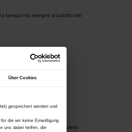
nza tempo ma sempre al battito del
Über Cookies
agini
blet) gespeichert werden und
ür die wir keine Einwilligung
Leben
GmbH e rimangono in pieno
 uns dabei helfen, die