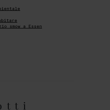
bientale
abitare
zio smow a Essen
otti