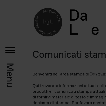
D
a
L
e
Comunicati sta
Menu
Das gan
Benvenuti nell'area stampa di
Qui troverete informazioni attuali sulla
prodotti e i comunicati stampa attuali 
di fornirvi materiale di testo e immagi
richiesta di stampa. Per favore contat