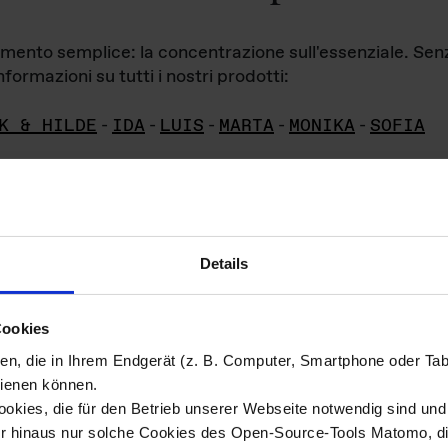
iamento semplice: la concentrazione sull'essenziale. Se
formazioni su tutti i nostri prodotti:
K & HILDE
-
IDA
-
LUIS
-
MARTA
-
MONIKA
-
SOFIA
Details
hivio di imm
Cookies
ien, die in Ihrem Endgerät (z. B. Computer, Smartphone oder Ta
ini!
ienen können.
kies, die für den Betrieb unserer Webseite notwendig sind und f
Das ganze 
re del materiale fotografico sono detenuti da
er hinaus nur solche Cookies des Open-Source-Tools Matomo, die