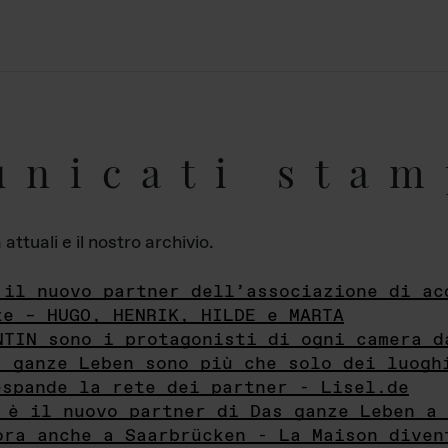
unicati stam
ttuali e il nostro archivio.
 il nuovo partner dell’associazione di ac
te – HUGO, HENRIK, HILDE e MARTA
NTIN sono i protagonisti di ogni camera d
s ganze Leben sono più che solo dei luogh
espande la rete dei partner - Lisel.de
 è il nuovo partner di Das ganze Leben a 
ora anche a Saarbrücken - La Maison diven