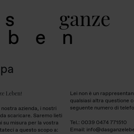
g
a
n
z
e
s
b
e
n
mpa
ze Leben
Lei non è un rappresentan
!
qualsiasi altra questione 
seguente numero di telefo
 nostra azienda, i nostri
da scaricare. Saremo lieti
Tel.: 0039 0474 771510
ni su misura per la vostra
Email: info@dasganzelebe
tateci a questo scopo a: