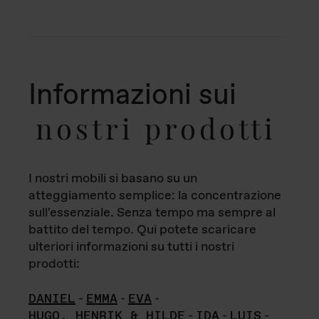
Informazioni sui
nostri prodotti
I nostri mobili si basano su un
atteggiamento semplice: la concentrazione
sull'essenziale. Senza tempo ma sempre al
battito del tempo. Qui potete scaricare
ulteriori informazioni su tutti i nostri
prodotti:
DANIEL
-
EMMA
-
EVA
-
HUGO, HENRIK & HILDE
-
IDA
-
LUIS
-