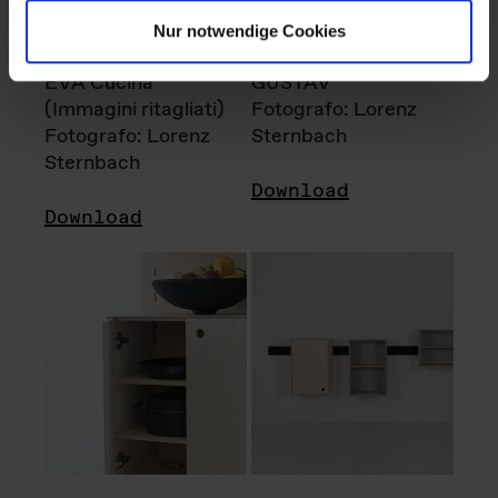
Nur notwendige Cookies
EVA Cucina
GUSTAV
(Immagini ritagliati)
Fotografo: Lorenz
Fotografo: Lorenz
Sternbach
Sternbach
Download
Download