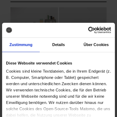
Zustimmung
Details
Über Cookies
Diese Webseite verwendet Cookies
EVA Cucina
EMMA + DANIEL
Cookies sind kleine Textdateien, die in Ihrem Endgerät (z.
Fotografo: Lorenz
Fotografo: Lorenz
B. Computer, Smartphone oder Tablet) gespeichert
Sternbach
Sternbach
werden und unterschiedlichen Zwecken dienen können.
Wir verwenden technische Cookies, die für den Betrieb
Download
Download
unserer Webseite notwendig sind und für die wir keine
Einwilligung benötigen. Wir nutzen darüber hinaus nur
solche Cookies des Open-Source-Tools Matomo, die uns
dabei helfen, die Nutzung unserer Webseite zu