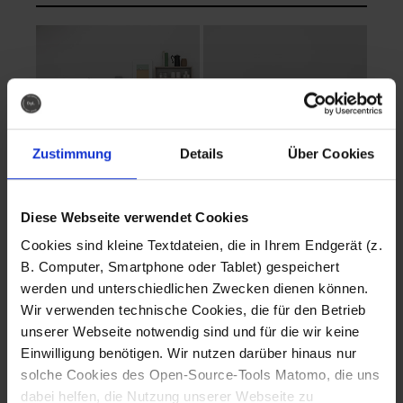
Zustimmung
Details
Über Cookies
Diese Webseite verwendet Cookies
EVA Cucina
EMMA + DANIEL
Cookies sind kleine Textdateien, die in Ihrem Endgerät (z.
Fotografo: Lorenz
Fotografo: Lorenz
B. Computer, Smartphone oder Tablet) gespeichert
Sternbach
Sternbach
werden und unterschiedlichen Zwecken dienen können.
Wir verwenden technische Cookies, die für den Betrieb
Download
Download
unserer Webseite notwendig sind und für die wir keine
Einwilligung benötigen. Wir nutzen darüber hinaus nur
solche Cookies des Open-Source-Tools Matomo, die uns
dabei helfen, die Nutzung unserer Webseite zu