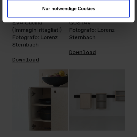
Nur notwendige Cookies
EVA Cucina
GUSTAV
(Immagini ritagliati)
Fotografo: Lorenz
Fotografo: Lorenz
Sternbach
Sternbach
Download
Download