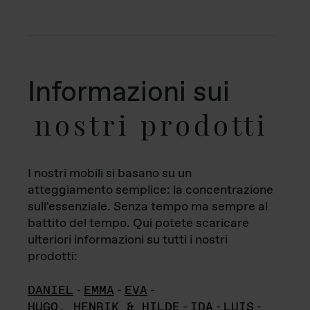
Informazioni sui
nostri prodotti
I nostri mobili si basano su un
atteggiamento semplice: la concentrazione
sull'essenziale. Senza tempo ma sempre al
battito del tempo. Qui potete scaricare
ulteriori informazioni su tutti i nostri
prodotti:
DANIEL
-
EMMA
-
EVA
-
HUGO, HENRIK & HILDE
-
IDA
-
LUIS
-