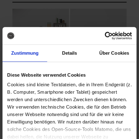
Zustimmung
Details
Über Cookies
Diese Webseite verwendet Cookies
EVA Cucina
EMMA + DANIEL
Cookies sind kleine Textdateien, die in Ihrem Endgerät (z.
Fotografo: Lorenz
Fotografo: Lorenz
B. Computer, Smartphone oder Tablet) gespeichert
Sternbach
Sternbach
werden und unterschiedlichen Zwecken dienen können.
Wir verwenden technische Cookies, die für den Betrieb
Download
Download
unserer Webseite notwendig sind und für die wir keine
Einwilligung benötigen. Wir nutzen darüber hinaus nur
solche Cookies des Open-Source-Tools Matomo, die uns
dabei helfen, die Nutzung unserer Webseite zu