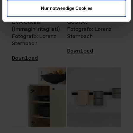
Nur notwendige Cookies
EVA Cucina
GUSTAV
(Immagini ritagliati)
Fotografo: Lorenz
Fotografo: Lorenz
Sternbach
Sternbach
Download
Download