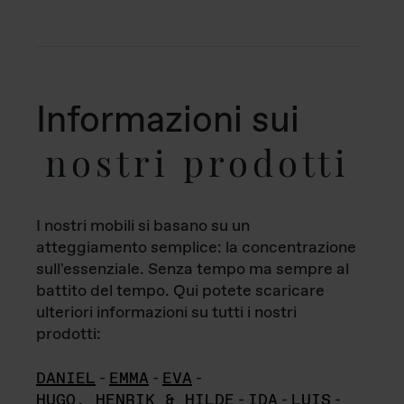
Informazioni sui
nostri prodotti
I nostri mobili si basano su un
atteggiamento semplice: la concentrazione
sull'essenziale. Senza tempo ma sempre al
battito del tempo. Qui potete scaricare
ulteriori informazioni su tutti i nostri
prodotti:
DANIEL
-
EMMA
-
EVA
-
HUGO, HENRIK & HILDE
-
IDA
-
LUIS
-