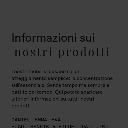
Informazioni sui
nostri prodotti
I nostri mobili si basano su un
atteggiamento semplice: la concentrazione
sull'essenziale. Senza tempo ma sempre al
battito del tempo. Qui potete scaricare
ulteriori informazioni su tutti i nostri
prodotti:
DANIEL
-
EMMA
-
EVA
-
HUGO, HENRIK & HILDE
-
IDA
-
LUIS
-