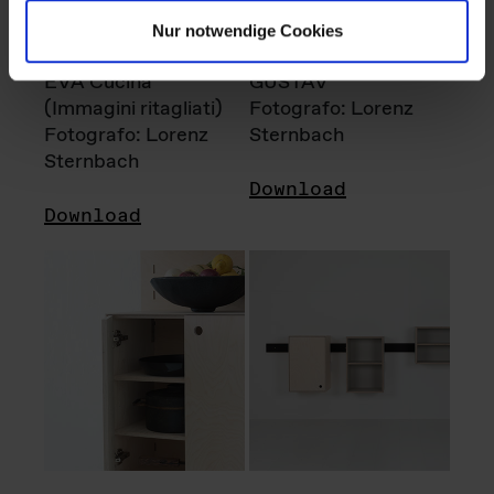
Nur notwendige Cookies
EVA Cucina
GUSTAV
(Immagini ritagliati)
Fotografo: Lorenz
Fotografo: Lorenz
Sternbach
Sternbach
Download
Download