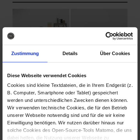
Zustimmung
Details
Über Cookies
Diese Webseite verwendet Cookies
EVA Cucina
EMMA + DANIEL
Cookies sind kleine Textdateien, die in Ihrem Endgerät (z.
Fotografo: Lorenz
Fotografo: Lorenz
B. Computer, Smartphone oder Tablet) gespeichert
Sternbach
Sternbach
werden und unterschiedlichen Zwecken dienen können.
Wir verwenden technische Cookies, die für den Betrieb
Download
Download
unserer Webseite notwendig sind und für die wir keine
Einwilligung benötigen. Wir nutzen darüber hinaus nur
solche Cookies des Open-Source-Tools Matomo, die uns
dabei helfen, die Nutzung unserer Webseite zu