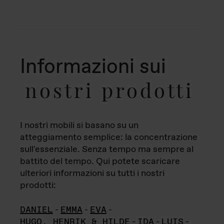
Informazioni sui
nostri prodotti
I nostri mobili si basano su un
atteggiamento semplice: la concentrazione
sull'essenziale. Senza tempo ma sempre al
battito del tempo. Qui potete scaricare
ulteriori informazioni su tutti i nostri
prodotti:
DANIEL
-
EMMA
-
EVA
-
HUGO, HENRIK & HILDE
-
IDA
-
LUIS
-