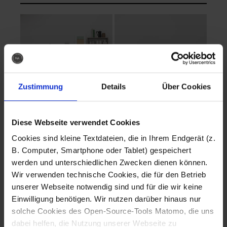
Zustimmung
Details
Über Cookies
Diese Webseite verwendet Cookies
EVA Cucina
EMMA + DANIEL
Cookies sind kleine Textdateien, die in Ihrem Endgerät (z.
Fotografo: Lorenz
Fotografo: Lorenz
B. Computer, Smartphone oder Tablet) gespeichert
Sternbach
Sternbach
werden und unterschiedlichen Zwecken dienen können.
Wir verwenden technische Cookies, die für den Betrieb
Download
Download
unserer Webseite notwendig sind und für die wir keine
Einwilligung benötigen. Wir nutzen darüber hinaus nur
solche Cookies des Open-Source-Tools Matomo, die uns
dabei helfen, die Nutzung unserer Webseite zu