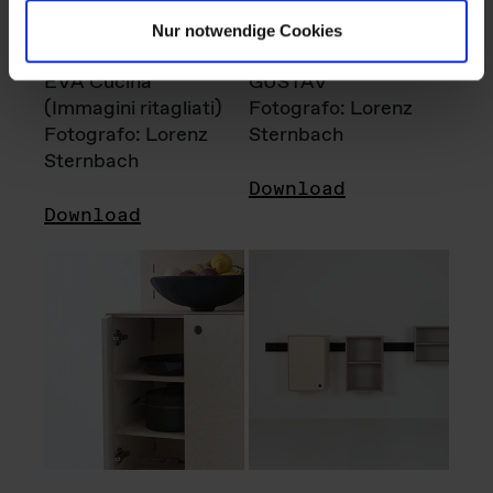
Nur notwendige Cookies
EVA Cucina
GUSTAV
(Immagini ritagliati)
Fotografo: Lorenz
Fotografo: Lorenz
Sternbach
Sternbach
Download
Download