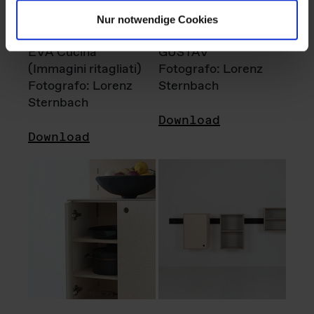
Nur notwendige Cookies
EVA Cucina
GUSTAV
(Immagini ritagliati)
Fotografo: Lorenz
Fotografo: Lorenz
Sternbach
Sternbach
Download
Download