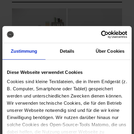
Zustimmung
Details
Über Cookies
Diese Webseite verwendet Cookies
EVA Cucina
EMMA + DANIEL
Cookies sind kleine Textdateien, die in Ihrem Endgerät (z.
Fotografo: Lorenz
Fotografo: Lorenz
B. Computer, Smartphone oder Tablet) gespeichert
Sternbach
Sternbach
werden und unterschiedlichen Zwecken dienen können.
Wir verwenden technische Cookies, die für den Betrieb
Download
Download
unserer Webseite notwendig sind und für die wir keine
Einwilligung benötigen. Wir nutzen darüber hinaus nur
solche Cookies des Open-Source-Tools Matomo, die uns
dabei helfen, die Nutzung unserer Webseite zu