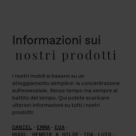
Informazioni sui
nostri prodotti
I nostri mobili si basano su un
atteggiamento semplice: la concentrazione
sull'essenziale. Senza tempo ma sempre al
battito del tempo. Qui potete scaricare
ulteriori informazioni su tutti i nostri
prodotti:
DANIEL
-
EMMA
-
EVA
-
HUGO, HENRIK & HILDE
-
IDA
-
LUIS
-